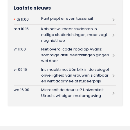
Laatste nieuws
Punt piept er even tussenuit
di 11:00
ma 10:15
Kabinet wil meer studenten in
nuttige studierichtingen, maar zegt
nog niet hoe
vr 11:00
Niet overal code rood op Avans:
sommige afstudeerzittingen gingen
wel door
vr 09:15
Iris maakt met één blik in de spiegel
onveiligheid van vrouwen zichtbaar
en wint daarmee afstudeerprijs
wo 16:00
Microsoft de deur uit? Universiteit
Utrecht wil eigen mailomgeving