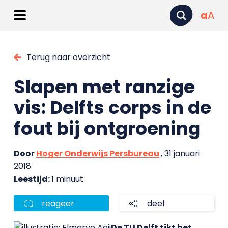
a
A
Terug naar overzicht
Slapen met ranzige
vis: Delfts corps in de
fout bij ontgroening
Door
Hoger Onderwijs Persbureau
, 31 januari
2018
Leestijd:
1 minuut
reageer
deel
De TU Delft tikt het