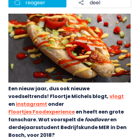
reageer
deel
Een nieuw jaar, dus ook nieuwe
voedseltrends! Floortje Michels blogt,
vlogt
en
instagramt
onder
Floortjes Foodexperience
en heeft een grote
fanschare. Wat voorspelt de
foodlover
en
derdejaarsstudent Bedrijfskunde MER in Den
Bosch, voor 2018?