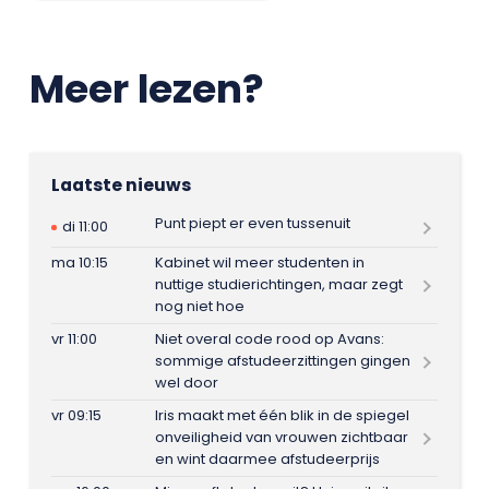
Meer lezen?
Laatste nieuws
Punt piept er even tussenuit
di 11:00
ma 10:15
Kabinet wil meer studenten in
nuttige studierichtingen, maar zegt
nog niet hoe
vr 11:00
Niet overal code rood op Avans:
sommige afstudeerzittingen gingen
wel door
vr 09:15
Iris maakt met één blik in de spiegel
onveiligheid van vrouwen zichtbaar
en wint daarmee afstudeerprijs