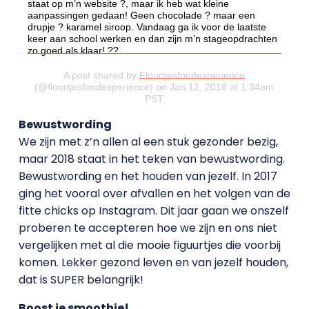
staat op m’n website ?, maar ik heb wat kleine
aanpassingen gedaan! Geen chocolade ? maar een
drupje ? karamel siroop. Vandaag ga ik voor de laatste
keer aan school werken en dan zijn m’n stageopdrachten
zo goed als klaar! ??
A post shared by
Floortjesfoodexperience
(@floortjesfoodexperience) on Jan 12, 2018 at 1:34am
PST
Bewustwording
We zijn met z’n allen al een stuk gezonder bezig,
maar 2018 staat in het teken van bewustwording.
Bewustwording en het houden van jezelf. In 2017
ging het vooral over afvallen en het volgen van de
fitte chicks op Instagram. Dit jaar gaan we onszelf
proberen te accepteren hoe we zijn en ons niet
vergelijken met al die mooie figuurtjes die voorbij
komen. Lekker gezond leven en van jezelf houden,
dat is SUPER belangrijk!
Boost je smoothie!