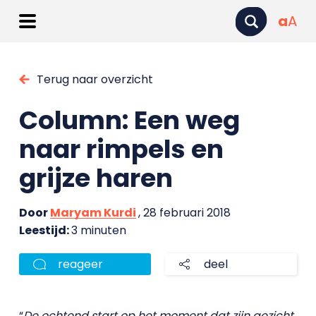
a
A
Terug naar overzicht
Column: Een weg
naar rimpels en
grijze haren
Door
Maryam Kurdi
, 28 februari 2018
Leestijd:
3 minuten
reageer
deel
“
De ochtend start op het moment dat zijn gezicht