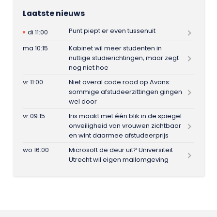
Laatste nieuws
Punt piept er even tussenuit
di 11:00
ma 10:15
Kabinet wil meer studenten in
nuttige studierichtingen, maar zegt
nog niet hoe
vr 11:00
Niet overal code rood op Avans:
sommige afstudeerzittingen gingen
wel door
vr 09:15
Iris maakt met één blik in de spiegel
onveiligheid van vrouwen zichtbaar
en wint daarmee afstudeerprijs
wo 16:00
Microsoft de deur uit? Universiteit
Utrecht wil eigen mailomgeving