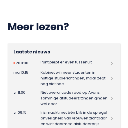
Meer lezen?
Laatste nieuws
Punt piept er even tussenuit
di 11:00
ma 10:15
Kabinet wil meer studenten in
nuttige studierichtingen, maar zegt
nog niet hoe
vr 11:00
Niet overal code rood op Avans:
sommige afstudeerzittingen gingen
wel door
vr 09:15
Iris maakt met één blik in de spiegel
onveiligheid van vrouwen zichtbaar
en wint daarmee afstudeerprijs