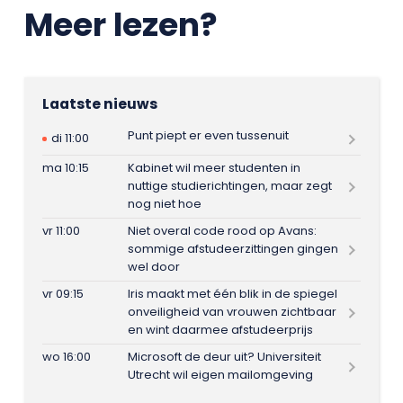
Meer lezen?
Laatste nieuws
Punt piept er even tussenuit
di 11:00
ma 10:15
Kabinet wil meer studenten in
nuttige studierichtingen, maar zegt
nog niet hoe
vr 11:00
Niet overal code rood op Avans:
sommige afstudeerzittingen gingen
wel door
vr 09:15
Iris maakt met één blik in de spiegel
onveiligheid van vrouwen zichtbaar
en wint daarmee afstudeerprijs
wo 16:00
Microsoft de deur uit? Universiteit
Utrecht wil eigen mailomgeving