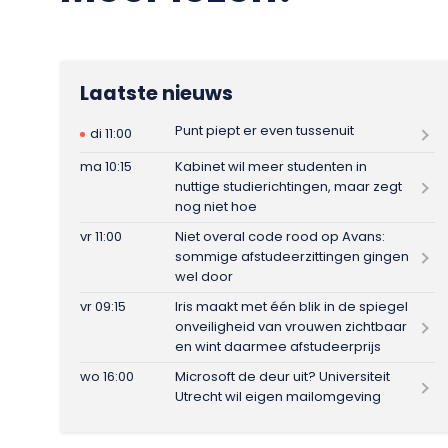
Laatste nieuws
Punt piept er even tussenuit
di 11:00
ma 10:15
Kabinet wil meer studenten in
nuttige studierichtingen, maar zegt
nog niet hoe
vr 11:00
Niet overal code rood op Avans:
sommige afstudeerzittingen gingen
wel door
vr 09:15
Iris maakt met één blik in de spiegel
onveiligheid van vrouwen zichtbaar
en wint daarmee afstudeerprijs
wo 16:00
Microsoft de deur uit? Universiteit
Utrecht wil eigen mailomgeving