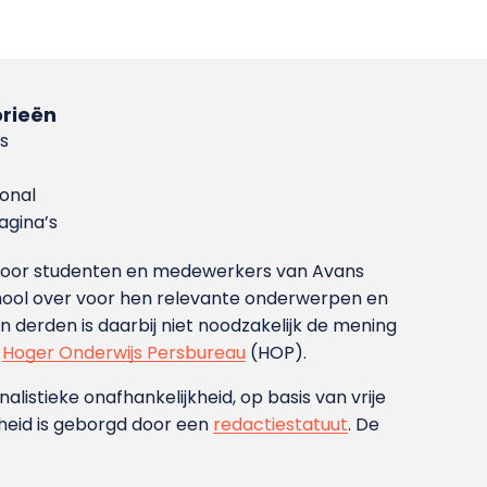
rieën
s
ional
gina’s
g voor studenten en medewerkers van Avans
ool over voor hen relevante onderwerpen en
derden is daarbij niet noodzakelijk de mening
t
Hoger Onderwijs Persbureau
(HOP).
nalistieke onafhankelijkheid, op basis van vrije
heid is geborgd door een
redactiestatuut
. De