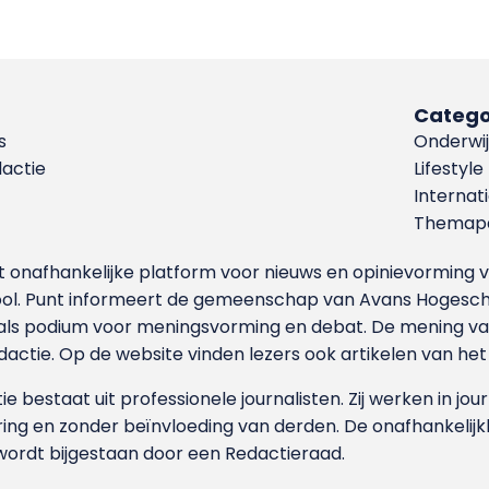
Catego
s
Onderwij
dactie
Lifestyle
Internat
Themapa
et onafhankelijke platform voor nieuws en opinievormin
ool. Punt informeert de gemeenschap van Avans Hogesch
als podium voor meningsvorming en debat. De mening van 
dactie. Op de website vinden lezers ook artikelen van he
e bestaat uit professionele journalisten. Zij werken in jour
ing en zonder beïnvloeding van derden. De onafhankelijk
wordt bijgestaan door een Redactieraad.