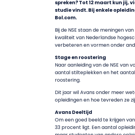
spreken? Tot 12 maart kun jij, 
studie vindt. Bij enkele opleid
Bol.com.
Bij de NSE staan de meningen va
kwaliteit van Nederlandse hogesc
verbeteren en vormen onder ande
Stage en roostering
Naar aanleiding van de NSE van v
aantal stilteplekken en het aanta
roostering.
Dit jaar wil Avans onder meer we
opleidingen en hoe tevreden ze z
Avans Deeltijd
Om een goed beeld te krijgen van 
33 procent ligt. Een aantal oplei
maar studenten van andere oplei