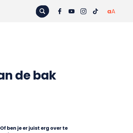
a
A
an de bak
f ben je er juist erg over te