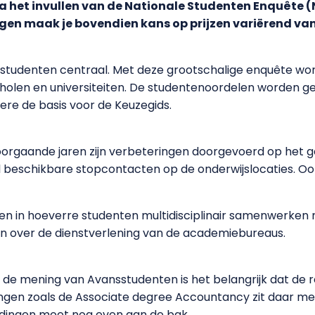
via het invullen van de Nationale Studenten Enquête (
ingen maak je bovendien kans op prijzen variërend va
n studenten centraal. Met deze grootschalige enquête w
holen en universiteiten. De studentenoordelen worden ge
re de basis voor de Keuzegids.
oorgaande jaren zijn verbeteringen doorgevoerd op het g
l beschikbare stopcontacten op de onderwijslocaties. Oo
ten in hoeverre studenten multidisciplinair samenwerke
ijn over de dienstverlening van de academiebureaus.
de mening van Avansstudenten is het belangrijk dat de r
dingen zoals de Associate degree Accountancy zit daar me
dingen moet nog even aan de bak.