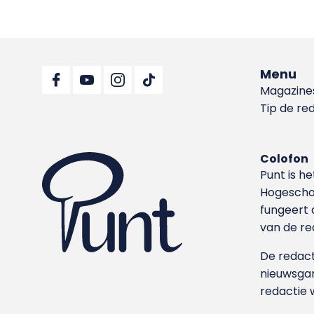
Menu
Magazine
Tip de re
Colofon
Punt is h
Hoge­sch
fungeert 
van de re
De redacti
nieuwsgar
redactie 