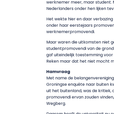
werknemer meer, maar student. Met
Nederlanders onder hen lijken te
Het wekte hier en daar verbazing 
onder haar eerstejaars promove
werknemerpromovendi.
Maar waren die uitkomsten niet g
studentpromovendi van de grond t
gaf uiteindelijk toestemming vo
Reken maar dat het niet mocht m
Hamvraag
Met name de belangenvereniging 
Groningse enquête naar buiten k
uit het buitenland, was de kriti
promovendi ervan zouden vinden, d
Wegberg.
Daarom heeft de universiteit nu