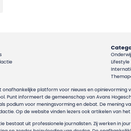
Catego
s
Onderwij
dactie
Lifestyle
Internat
Themapa
et onafhankelijke platform voor nieuws en opinievormin
ool. Punt informeert de gemeenschap van Avans Hogesch
als podium voor meningsvorming en debat. De mening van 
dactie. Op de website vinden lezers ook artikelen van he
e bestaat uit professionele journalisten. Zij werken in jour
ing en zonder beïnvloeding van derden. De onafhankelijk