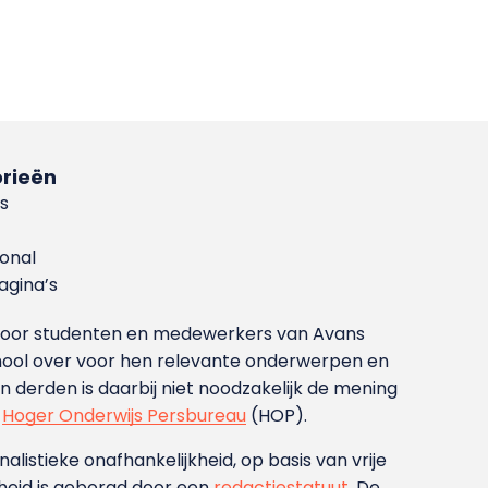
rieën
s
ional
gina’s
g voor studenten en medewerkers van Avans
ool over voor hen relevante onderwerpen en
derden is daarbij niet noodzakelijk de mening
t
Hoger Onderwijs Persbureau
(HOP).
nalistieke onafhankelijkheid, op basis van vrije
heid is geborgd door een
redactiestatuut
. De