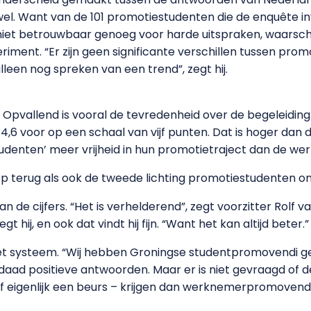
wel. Want van de 101 promotiestudenten die de enquête in
iet betrouwbaar genoeg voor harde uitspraken, waarschu
iment. “Er zijn geen significante verschillen tussen pro
een nog spreken van een trend”, zegt hij.
ef. Opvallend is vooral de tevredenheid over de begeleidin
,6 voor op een schaal van vijf punten. Dat is hoger da
udenten’ meer vrijheid in hun promotietraject dan de we
rop terug als ook de tweede lichting promotiestudenten on
 van de cijfers. “Het is verhelderend”, zegt voorzitter Rolf
t hij, en ook dat vindt hij fijn. “Want het kan altijd beter.”
 het systeem. “Wij hebben Groningse studentpromovendi g
erdaad positieve antwoorden. Maar er is niet gevraagd of
 of eigenlijk een beurs – krijgen dan werknemerpromoven