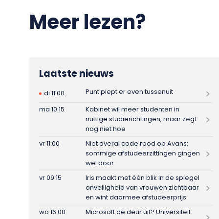
Meer lezen?
Laatste nieuws
Punt piept er even tussenuit
di 11:00
ma 10:15
Kabinet wil meer studenten in
nuttige studierichtingen, maar zegt
nog niet hoe
vr 11:00
Niet overal code rood op Avans:
sommige afstudeerzittingen gingen
wel door
vr 09:15
Iris maakt met één blik in de spiegel
onveiligheid van vrouwen zichtbaar
en wint daarmee afstudeerprijs
wo 16:00
Microsoft de deur uit? Universiteit