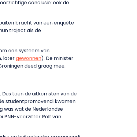
oorzichtige conclusie: ook de
r buiten bracht van een enquête
un traject als de
t om een systeem van
, later
gewonnen
). De minister
 Groningen deed graag mee.
 Dus toen de uitkomsten van de
agde studentpromovendi kwamen
aag was wat de Nederlandse
i PNN-voorzitter Rolf van
ndse en buitenlandse promovendi.