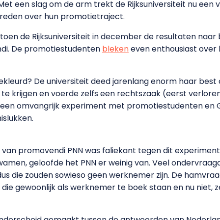
 een slag om de arm trekt de Rijksuniversiteit nu een v
vreden over hun promotietraject.
toen de Rijksuniversiteit in december de resultaten naa
ndi. De promotiestudenten
bleken
even enthousiast over h
ekleurd? De universiteit deed jarenlang enorm haar bes
e krijgen en voerde zelfs een rechtszaak (eerst verloren
or een omvangrijk experiment met promotiestudenten en
islukken.
van promovendi PNN was faliekant tegen dit experiment.
wamen, geloofde het PNN er weinig van. Veel ondervra
ek, dus die zouden sowieso geen werknemer zijn. De hamvr
ie gewoonlijk als werknemer te boek staan en nu niet, ze
 onderscheid gemaakt tussen de antwoorden van Nederla