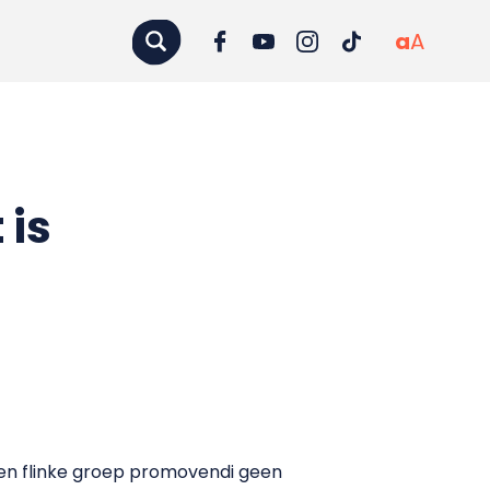
a
A
 is
een flinke groep promovendi geen