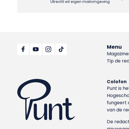
Utrecht wil eigen mailomgeving
Menu
Magazine
Tip de re
Colofon
Punt is h
Hoge­sch
fungeert 
van de re
De redacti
nieuwsgar