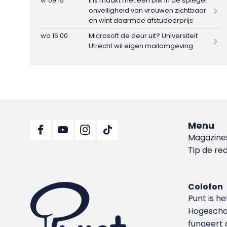
vr 09:15
Iris maakt met één blik in de spiegel
onveiligheid van vrouwen zichtbaar
en wint daarmee afstudeerprijs
wo 16:00
Microsoft de deur uit? Universiteit
Utrecht wil eigen mailomgeving
Menu
Magazine
Tip de re
Colofon
Punt is h
Hoge­sch
fungeert 