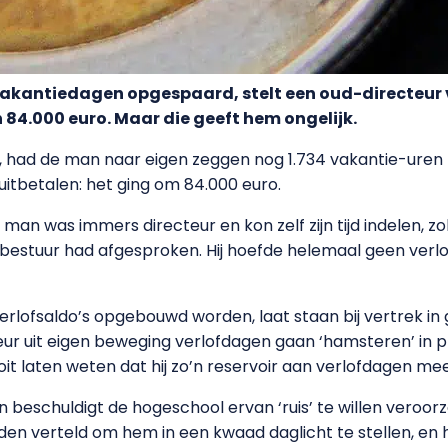
 vakantiedagen opgespaard, stelt een oud-directeur 
n 84.000 euro. Maar die geeft hem ongelijk.
g, had de man naar eigen zeggen nog 1.734 vakantie-uren 
itbetalen: het ging om 84.000 euro.
an was immers directeur en kon zelf zijn tijd indelen, zo
lbestuur had afgesproken. Hij hoefde helemaal geen verlo
erlofsaldo’s opgebouwd worden, laat staan bij vertrek in 
teur uit eigen beweging verlofdagen gaan ‘hamsteren’ in 
oit laten weten dat hij zo’n reservoir aan verlofdagen m
n beschuldigt de hogeschool ervan ‘ruis’ te willen veroo
rden verteld om hem in een kwaad daglicht te stellen, e