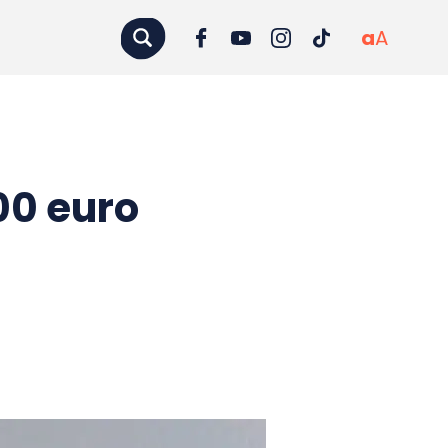
a
A
00 euro