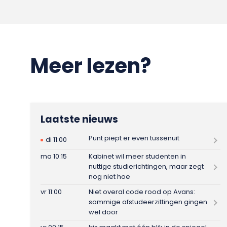
Meer lezen?
Laatste nieuws
Punt piept er even tussenuit
di 11:00
ma 10:15
Kabinet wil meer studenten in
nuttige studierichtingen, maar zegt
nog niet hoe
vr 11:00
Niet overal code rood op Avans:
sommige afstudeerzittingen gingen
wel door