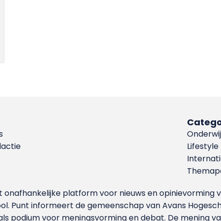
Catego
s
Onderwij
dactie
Lifestyle
Internat
Themapa
et onafhankelijke platform voor nieuws en opinievormin
ool. Punt informeert de gemeenschap van Avans Hogesch
als podium voor meningsvorming en debat. De mening van 