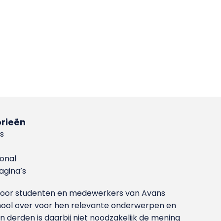
rieën
s
ional
gina’s
g voor studenten en medewerkers van Avans
ool over voor hen relevante onderwerpen en
derden is daarbij niet noodzakelijk de mening