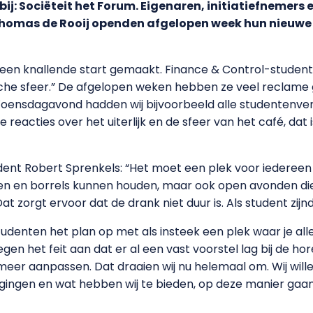
bij: Sociëteit het Forum. Eigenaren, initiatiefnemer
Thomas de Rooij openden afgelopen week hun nieuwe
en knallende start gemaakt. Finance & Control-student 
ische sfeer.” De afgelopen weken hebben ze veel reclame
oensdagavond hadden wij bijvoorbeeld alle studentenver
reacties over het uiterlijk en de sfeer van het café, dat 
nt Robert Sprenkels: “Het moet een plek voor iedereen z
n en borrels kunnen houden, maar ook open avonden die t
at zorgt ervoor dat de drank niet duur is. Als student zijnde 
tudenten het plan op met als insteek een plek waar je alle
gen het feit aan dat er al een vast voorstel lag bij de hore
iks meer aanpassen. Dat draaien wij nu helemaal om. Wij w
nigingen en wat hebben wij te bieden, op deze manier gaa