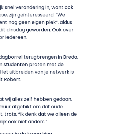
k snel verandering in, want ook
e, zijn geïnteresseerd. “We
ent nog geen eigen plek”, aldus
dit dinsdag geworden. Ook over
or iedereen.
ddagborrel terugbrengen in Breda.
nen studenten praten met de
Het uitbreiden van je netwerk is
t Robert.
t wij alles zelf hebben gedaan.
e muur afgebikt om dat oude
 trots. “Ik denk dat we alleen de
jk ook niet anders.”
roeger in de kroeg hing