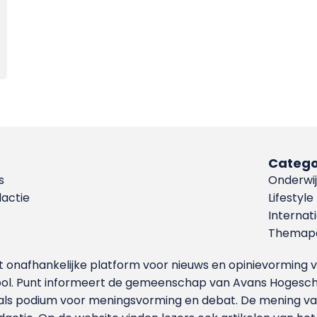
Catego
s
Onderwij
dactie
Lifestyle
Internat
Themapa
et onafhankelijke platform voor nieuws en opinievormin
ool. Punt informeert de gemeenschap van Avans Hogesch
als podium voor meningsvorming en debat. De mening van 