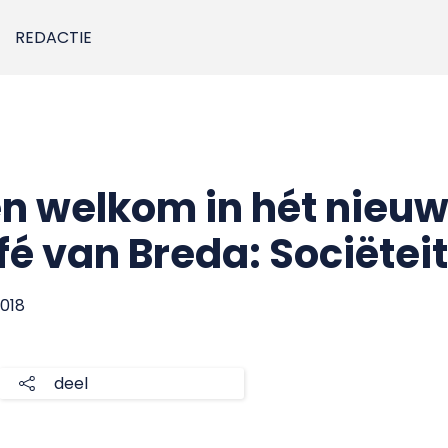
REDACTIE
en welkom in hét nieu
é van Breda: Sociëtei
2018
deel