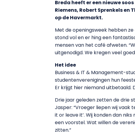
Breda heeft er een nieuwe soos 
Riemens, Robert Sprenkels en 
op de Havermarkt.
Met de openingsweek hebben ze e
stond vol en er hing een fantast
mensen van het café afweten. “W
uitgenodigd. We kregen veel goede 
Het idee
Business & IT & Management-stude
studentenverenigingen hun feeste
Er krijgt hier niemand uitbetaald. D
Drie jaar geleden zetten de drie s
Jasper: “Vroeger liepen wij vaak te
it or leave it’. Wij konden dan n
een voorstel. Wat willen de vere
zitten.”