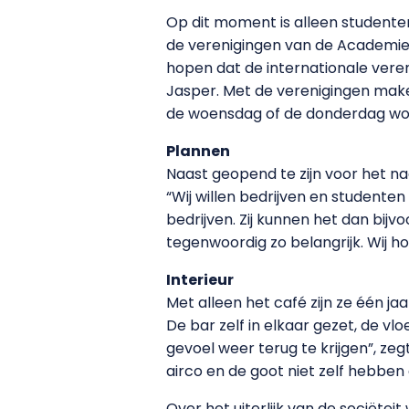
Op dit moment is alleen studenten
de verenigingen van de Academie 
hopen dat de internationale veren
Jasper. Met de verenigingen make
de woensdag of de donderdag word
Plannen
Naast geopend te zijn voor het na
“Wij willen bedrijven en studente
bedrijven. Zij kunnen het dan bij
tegenwoordig zo belangrijk. Wij h
Interieur
Met alleen het café zijn ze één j
De bar zelf in elkaar gezet, de v
gevoel weer terug te krijgen”, ze
airco en de goot niet zelf hebben
Over het uiterlijk van de sociëtei