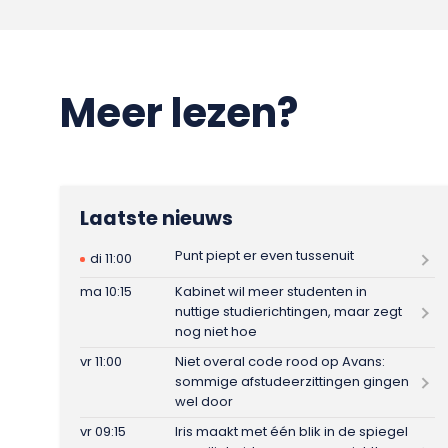
Meer lezen?
Laatste nieuws
Punt piept er even tussenuit
di 11:00
ma 10:15
Kabinet wil meer studenten in
nuttige studierichtingen, maar zegt
nog niet hoe
vr 11:00
Niet overal code rood op Avans:
sommige afstudeerzittingen gingen
wel door
vr 09:15
Iris maakt met één blik in de spiegel