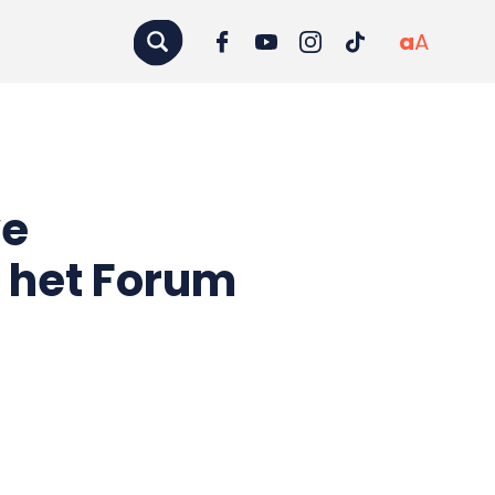
a
A
we
t het Forum