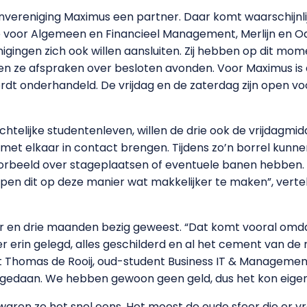
vereniging Maximus een partner. Daar komt waarschijnlij
voor Algemeen en Financieel Management, Merlijn en Oas
igingen zich ook willen aansluiten. Zij hebben op dit mom
n ze afspraken over besloten avonden. Voor Maximus is 
t onderhandeld. De vrijdag en de zaterdag zijn open vo
chtelijke studentenleven, willen de drie ook de vrijdagmi
n met elkaar in contact brengen. Tijdens zo’n borrel kun
voorbeeld over stageplaatsen of eventuele banen hebben. 
open dit op deze manier wat makkelijker te maken”, vertel
aar en drie maanden bezig geweest. “Dat komt vooral omda
loer erin gelegd, alles geschilderd en al het cement van d
gt Thomas de Rooij, oud-student Business IT & Management,
 gedaan. We hebben gewoon geen geld, dus het kon eigenli
t waren ze het snel eens. Het moest de oude sfeer die er v