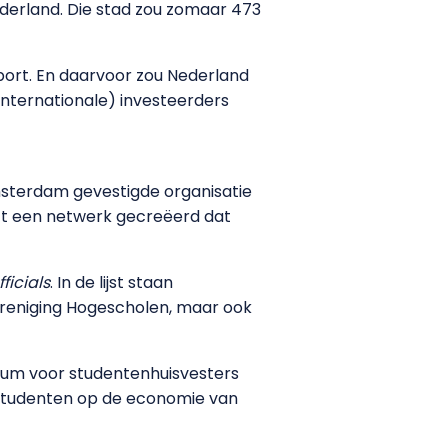
ederland. Die stad zou zomaar 473
ort. En daarvoor zou Nederland
internationale) investeerders
 Amsterdam gevestigde organisatie
ft een netwerk gecreëerd dat
ficials
. In de lijst staan
Vereniging Hogescholen, maar ook
ntrum voor studentenhuisvesters
n studenten op de economie van