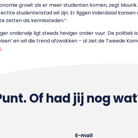
onomie groeit als er meer studenten komen, zegt Mourik. “
echte studentenstad wil zijn. Er liggen inderdaad kanse
e zetten als kennissteden.”
er onderwijs ligt steeds heviger onder vuur. De politiek is
sen’ en wil die trend afzwakken – al ziet de Tweede Kame
s
.
Punt. Of had jij nog wat
E-mail