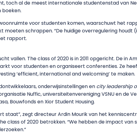
cht, toch al de meest internationale studentenstad van N
n boeken.
woonruimte voor studenten komen, waarschuwt het rapp
kt moeten schrappen. “De huidige overregulering houdt (
het rapport.
ucht vallen. The class of 2020 is in 2011 opgericht. De in
rkt voor studenten en organiseert conferenties. Ze hee
esting ‘efficient, international and welcoming’ te maken.
ontwikkelaars, onderwijsinstellingen en
city leadership of
sorganisatie Nuffic, universiteitenvereniging VSNU en de 
asa, Bouwfonds en Xior Student Housing.
ort staat”, zegt directeur Ardin Mourik van het kennisce
bij The class of 2020 betrokken. “We hebben de impact va
derzoeken.”