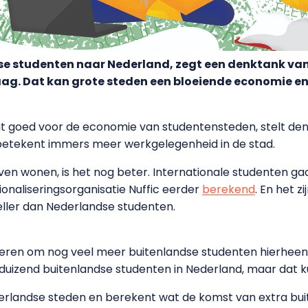
se studenten naar Nederland, zegt een denktank va
g. Dat kan grote steden een bloeiende economie en
it goed voor de economie van studentensteden, stelt den
betekent immers meer werkgelegenheid in de stad.
jven wonen, is het nog beter. Internationale studenten gaa
ionaliseringsorganisatie Nuffic eerder
berekend
. En het 
eller dan Nederlandse studenten.
ren om nog veel meer buitenlandse studenten hierheen t
htigduizend buitenlandse studenten in Nederland, maar dat 
derlandse steden en berekent wat de komst van extra bu