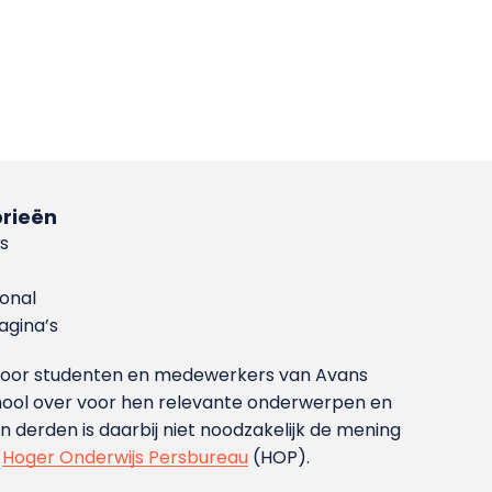
rieën
s
ional
gina’s
g voor studenten en medewerkers van Avans
ool over voor hen relevante onderwerpen en
derden is daarbij niet noodzakelijk de mening
t
Hoger Onderwijs Persbureau
(HOP).