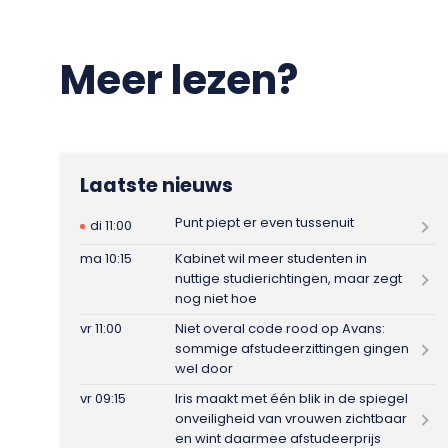
Meer lezen?
Laatste nieuws
Punt piept er even tussenuit
di 11:00
ma 10:15
Kabinet wil meer studenten in
nuttige studierichtingen, maar zegt
nog niet hoe
vr 11:00
Niet overal code rood op Avans:
sommige afstudeerzittingen gingen
wel door
vr 09:15
Iris maakt met één blik in de spiegel
onveiligheid van vrouwen zichtbaar
en wint daarmee afstudeerprijs