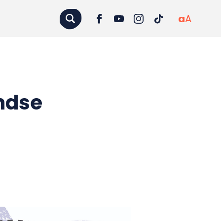
a
A
ndse