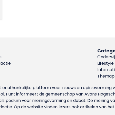
Catego
s
Onderwij
dactie
Lifestyle
Internat
Themapa
et onafhankelijke platform voor nieuws en opinievormin
ool. Punt informeert de gemeenschap van Avans Hogesch
als podium voor meningsvorming en debat. De mening van 
dactie. Op de website vinden lezers ook artikelen van he