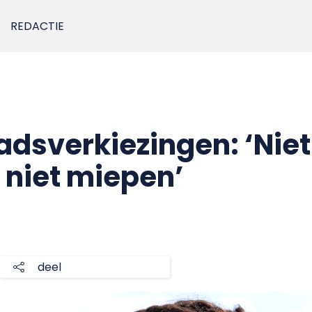
REDACTIE
dsverkiezingen: ‘Nie
 niet miepen’
deel