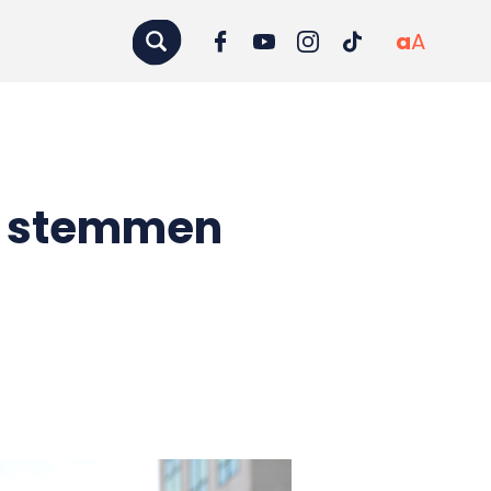
a
A
t stemmen