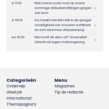
vr 11:00
Niet overal code rood op Avans:
sommige afstudeerzittingen gingen
wel door
vr 09:15
Iris maakt met één blik in de spiegel
onveiligheid van vrouwen zichtbaar
en wint daarmee afstudeerprijs
wo 16:00
Microsoft de deur uit? Universiteit
Utrecht wil eigen mailomgeving
Categorieën
Menu
Onderwijs
Magazines
Lifestyle
Tip de redactie
International
Themapagina’s