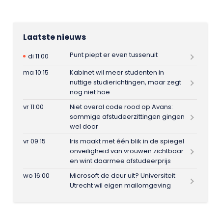
Laatste nieuws
Punt piept er even tussenuit
di 11:00
ma 10:15
Kabinet wil meer studenten in
nuttige studierichtingen, maar zegt
nog niet hoe
vr 11:00
Niet overal code rood op Avans:
sommige afstudeerzittingen gingen
wel door
vr 09:15
Iris maakt met één blik in de spiegel
onveiligheid van vrouwen zichtbaar
en wint daarmee afstudeerprijs
wo 16:00
Microsoft de deur uit? Universiteit
Utrecht wil eigen mailomgeving