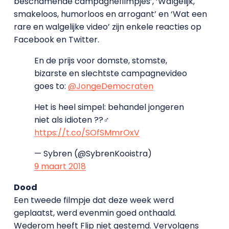
beschamende campagnefilmpjes’, ‘Walgelijk,
smakeloos, humorloos en arrogant’ en ‘Wat een
rare en walgelijke video’ zijn enkele reacties op
Facebook en Twitter.
En de prijs voor domste, stomste,
bizarste en slechtste campagnevideo
goes to:
@JongeDemocraten
Het is heel simpel: behandel jongeren
niet als idioten ??♂
https://t.co/SOfSMmrOxV
— Sybren (@SybrenKooistra)
9 maart 2018
Dood
Een tweede filmpje dat deze week werd
geplaatst, werd evenmin goed onthaald.
Wederom heeft Flip niet gestemd. Vervolgens