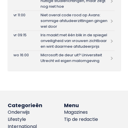
nuttige studierichtingen, maar zegt
nog niet hoe
vr 11:00
Niet overal code rood op Avans:
sommige afstudeerzittingen gingen
wel door
vr 09:15
Iris maakt met één blik in de spiegel
onveiligheid van vrouwen zichtbaar
en wint daarmee afstudeerprijs
wo 16:00
Microsoft de deur uit? Universiteit
Utrecht wil eigen mailomgeving
Categorieën
Menu
Onderwijs
Magazines
Lifestyle
Tip de redactie
International