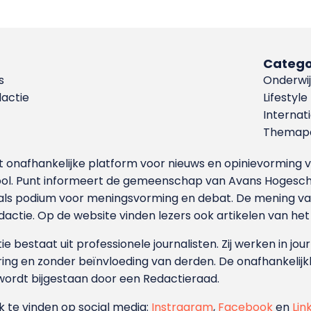
Catego
s
Onderwij
dactie
Lifestyle
Internat
Themapa
et onafhankelijke platform voor nieuws en opinievormin
ool. Punt informeert de gemeenschap van Avans Hogesch
als podium voor meningsvorming en debat. De mening van 
dactie. Op de website vinden lezers ook artikelen van he
e bestaat uit professionele journalisten. Zij werken in jour
ing en zonder beïnvloeding van derden. De onafhankelijk
wordt bijgestaan door een Redactieraad.
ok te vinden op social media:
Instragram
,
Facebook
en
Lin