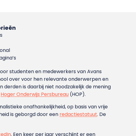
rieën
s
ional
gina’s
g voor studenten en medewerkers van Avans
ool over voor hen relevante onderwerpen en
derden is daarbij niet noodzakelijk de mening
t
Hoger Onderwijs Persbureau
(HOP).
nalistieke onafhankelijkheid, op basis van vrije
heid is geborgd door een
redactiestatuut
. De
kedIn
. Een keer per jaar verschijnt er een