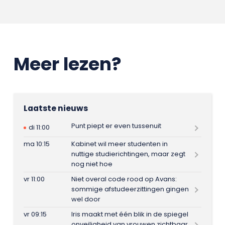
Meer lezen?
Laatste nieuws
Punt piept er even tussenuit
di 11:00
ma 10:15
Kabinet wil meer studenten in
nuttige studierichtingen, maar zegt
nog niet hoe
vr 11:00
Niet overal code rood op Avans:
sommige afstudeerzittingen gingen
wel door
vr 09:15
Iris maakt met één blik in de spiegel
onveiligheid van vrouwen zichtbaar