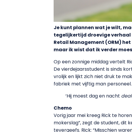
Je kunt plannen wat je wilt, ma
tegelijkertijd droevige verha
Retail Management (ORM) het be
maar ik wist dat ik verder moes
Op een zonnige middag vertelt Ric
De vierdejaarsstudent is sinds kor
vrolijk en lijkt zich niet druk te 
fabriek met vijftig man personeel. 
‘Hij moest dag en nacht
dea
Chemo
Vorig jaar mei kreeg Rick te hore
mokerslag”, zegt de student, dit 
tevergeefs. Rick: “Misschien ware