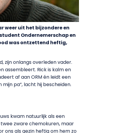
r weer uit het bijzondere en
de student Ondernemerschap en
dood was ontzettend heftig,
, zijn onlangs overleden vader.
ten assembleert. Rick is kalm en
studeert af aan ORM én leidt een
 mijn pa”, lacht hij bescheiden.
euws kwam natuurlijk als een
ging twee zware chemokuren, maar
or ons als gezin heftig om hem zo