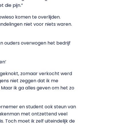
t die pijn.”
owieso komen te overlijden.
ndelingen niet voor niets waren.
ijn ouders overwogen het bedrijf
en’
had geknokt, zomaar verkocht werd
gens niet zeggen dat ik me
 Maar ik ga alles geven om het zo
ndernemer en student ook steun van
n zakenman met ontzettend veel
. Toch moet ik zelf uiteindelijk de