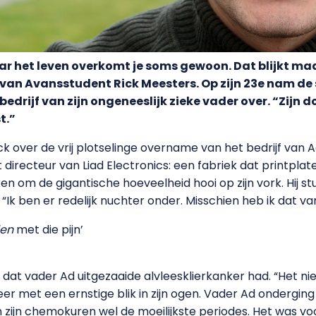
ar het leven overkomt je soms gewoon. Dat blijkt maa
al van Avansstudent Rick Meesters. Op zijn 23e nam 
drijf van zijn ongeneeslijk zieke vader over. “Zijn 
t.”
k over de vrij plotselinge overname van het bedrijf van Ad
t directeur van Liad Electronics: een fabriek dat printpla
maken om de gigantische hoeveelheid hooi op zijn vork. Hij 
“Ik ben er redelijk nuchter onder. Misschien heb ik dat van
len
met die pijn’
n dat vader Ad uitgezaaide alvleesklierkanker had. “Het ni
keer met een ernstige blik in zijn ogen. Vader Ad onder
n zijn chemokuren wel de moeilijkste periodes. Het was vo