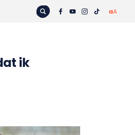
a
A
dat ik