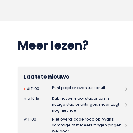
Meer lezen?
Laatste nieuws
Punt piept er even tussenuit
di 11:00
ma 10:15
Kabinet wil meer studenten in
nuttige studierichtingen, maar zegt
nog niet hoe
vr 11:00
Niet overal code rood op Avans:
sommige afstudeerzittingen gingen
wel door