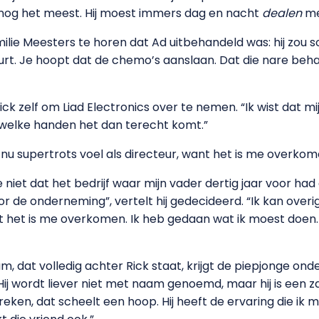
f nog het meest. Hij moest immers dag en nacht
dealen
me
ilie Meesters te horen dat Ad uitbehandeld was: hij zou s
urt. Je hoopt dat de chemo’s aanslaan. Dat die nare beha
k zelf om Liad Electronics over te nemen. “Ik wist dat m
n welke handen het dan terecht komt.”
e nu supertrots voel als directeur, want het is me overkom
de niet dat het bedrijf waar mijn vader dertig jaar voor 
r de onderneming”, vertelt hij gedecideerd. “Ik kan overi
nt het is me overkomen. Ik heb gedaan wat ik moest doen.
, dat volledig achter Rick staat, krijgt de piepjonge o
“Hij wordt liever niet met naam genoemd, maar hij is ee
ken, dat scheelt een hoop. Hij heeft de ervaring die ik mis