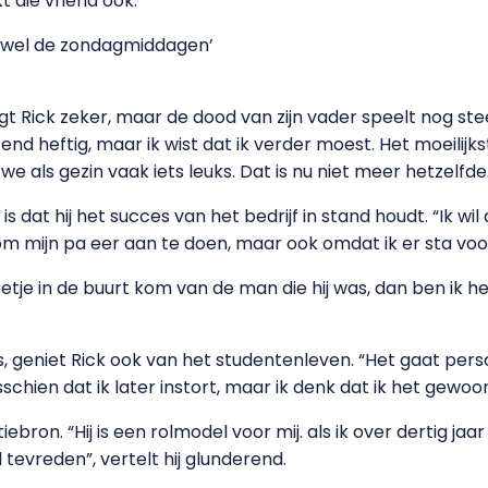
 die vriend ook.”
ien wel de zondagmiddagen’
Rick zeker, maar de dood van zijn vader speelt nog steeds 
d heftig, maar ik wist dat ik verder moest. Het moeilijkst
ls gezin vaak iets leuks. Dat is nu niet meer hetzelfde. No
is dat hij het succes van het bedrijf in stand houdt. “Ik wi
om mijn pa eer aan te doen, maar ook omdat ik er sta voor
beetje in de buurt kom van de man die hij was, dan ben ik h
cs, geniet Rick ook van het studentenleven. “Het gaat pers
sschien dat ik later instort, maar ik denk dat ik het gew
tiebron. “Hij is een rolmodel voor mij. als ik over dertig j
 tevreden”, vertelt hij glunderend.