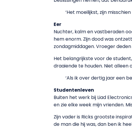
beslissingen nemen, dat benadrukt
‘Het moeilijkst, zijn missch
Eer
Nuchter, kalm en vastberaden oogt 
hem enorm. Zijn dood was ontzetten
zondagmiddagen. Vroeger deden we a
Het belangrijkste voor de student, 
draaiende te houden. Niet alleen 
‘Als ik over dertig jaar een 
Studentenleven
Buiten het werk bij Liad Electroni
en zie elke week mijn vrienden. Mi
Zijn vader is Ricks grootste inspira
de man die hij was, dan ben ik heel