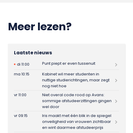
Meer lezen?
Laatste nieuws
Punt piept er even tussenuit
di 11:00
ma 10:15
Kabinet wil meer studenten in
nuttige studierichtingen, maar zegt
nog niet hoe
vr 11:00
Niet overal code rood op Avans:
sommige afstudeerzittingen gingen
wel door
vr 09:15
Iris maakt met één blik in de spiegel
onveiligheid van vrouwen zichtbaar
en wint daarmee afstudeerprijs