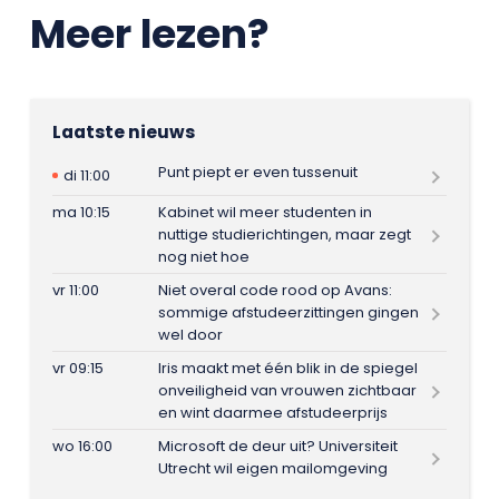
Meer lezen?
Laatste nieuws
Punt piept er even tussenuit
di 11:00
ma 10:15
Kabinet wil meer studenten in
nuttige studierichtingen, maar zegt
nog niet hoe
vr 11:00
Niet overal code rood op Avans:
sommige afstudeerzittingen gingen
wel door
vr 09:15
Iris maakt met één blik in de spiegel
onveiligheid van vrouwen zichtbaar
en wint daarmee afstudeerprijs
wo 16:00
Microsoft de deur uit? Universiteit
Utrecht wil eigen mailomgeving