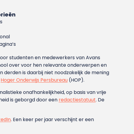
rieën
s
ional
gina’s
g voor studenten en medewerkers van Avans
ool over voor hen relevante onderwerpen en
derden is daarbij niet noodzakelijk de mening
t
Hoger Onderwijs Persbureau
(HOP).
nalistieke onafhankelijkheid, op basis van vrije
heid is geborgd door een
redactiestatuut
. De
kedIn
. Een keer per jaar verschijnt er een