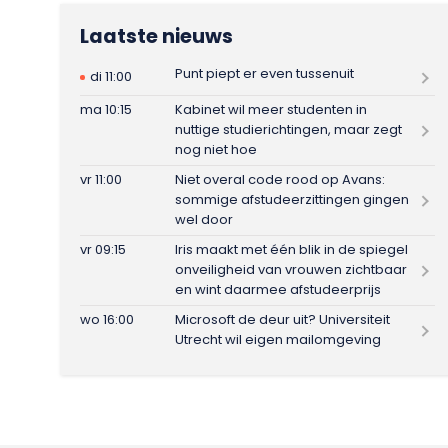
Laatste nieuws
Punt piept er even tussenuit
di 11:00
ma 10:15
Kabinet wil meer studenten in
nuttige studierichtingen, maar zegt
nog niet hoe
vr 11:00
Niet overal code rood op Avans:
sommige afstudeerzittingen gingen
wel door
vr 09:15
Iris maakt met één blik in de spiegel
onveiligheid van vrouwen zichtbaar
en wint daarmee afstudeerprijs
wo 16:00
Microsoft de deur uit? Universiteit
Utrecht wil eigen mailomgeving