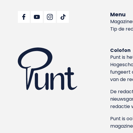
Menu
Magazine
Tip de re
Colofon
Punt is h
Hoge­sch
fungeert 
van de re
De redacti
nieuwsgar
redactie 
Punt is o
magazine