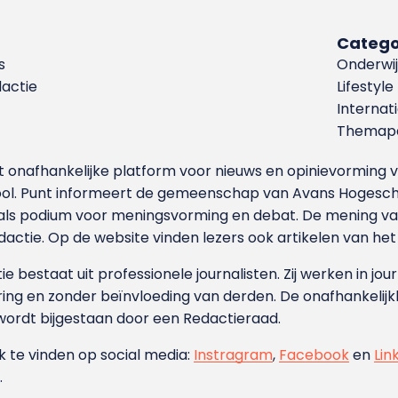
Catego
s
Onderwij
dactie
Lifestyle
Internat
Themapa
et onafhankelijke platform voor nieuws en opinievormin
ool. Punt informeert de gemeenschap van Avans Hogesch
als podium voor meningsvorming en debat. De mening van 
dactie. Op de website vinden lezers ook artikelen van he
e bestaat uit professionele journalisten. Zij werken in jour
ing en zonder beïnvloeding van derden. De onafhankelijk
wordt bijgestaan door een Redactieraad.
ok te vinden op social media:
Instragram
,
Facebook
en
Lin
.