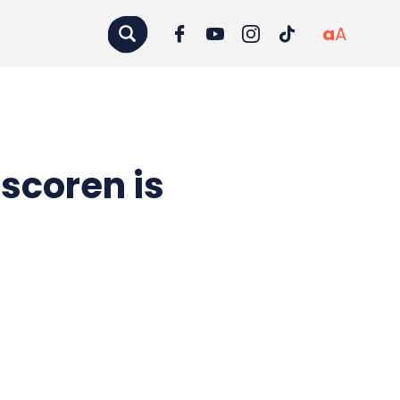
a
A
 scoren is