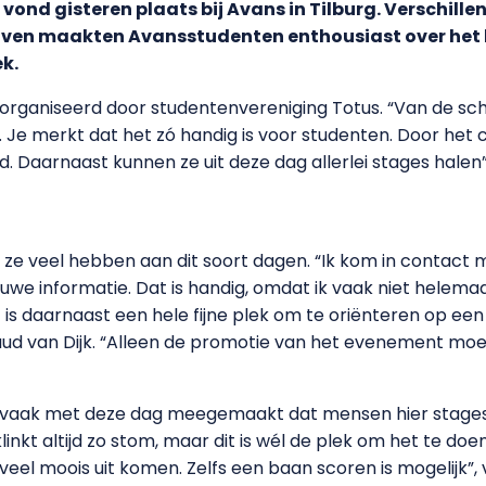
 vond gisteren plaats bij Avans in Tilburg. Verschill
rijven maakten Avansstudenten enthousiast over het b
k.
organiseerd door studentenvereniging Totus. “Van de schoo
 Je merkt dat het zó handig is voor studenten. Door het 
d. Daarnaast kunnen ze uit deze dag allerlei stages halen”
ze veel hebben aan dit soort dagen. “Ik kom in contact 
uwe informatie. Dat is handig, omdat ik vaak niet helemaa
 is daarnaast een hele fijne plek om te oriënteren op een
d van Dijk. “Alleen de promotie van het evenement moet
al vaak met deze dag meegemaakt dat mensen hier stages u
kt altijd zo stom, maar dit is wél de plek om het te doen. A
veel moois uit komen. Zelfs een baan scoren is mogelijk”,