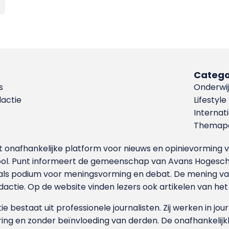
Catego
s
Onderwij
dactie
Lifestyle
Internat
Themapa
et onafhankelijke platform voor nieuws en opinievormin
ool. Punt informeert de gemeenschap van Avans Hogesch
als podium voor meningsvorming en debat. De mening van 
dactie. Op de website vinden lezers ook artikelen van he
e bestaat uit professionele journalisten. Zij werken in jour
ing en zonder beïnvloeding van derden. De onafhankelijk