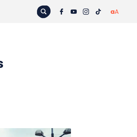
a
A
s