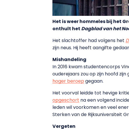
Het is weer hommeles bij het Gr
onthult het
Dagblad van het No
Het slachtoffer had volgens het
D
zijn neus. Hij heeft aangifte geda
Mishandeling
In 2016 kwam studentencorps Vindi
ouderejaars zou op zijn hoofd zijn
hoger beroep
gegaan.
Het voorval leidde tot hevige kri
opgeschort
na een volgend incid
leden wil voorkomen en veel energ
Sterken van de Rijksuniversiteit G
Vergeten