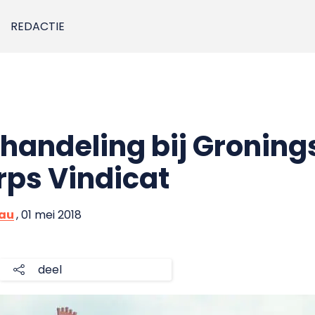
REDACTIE
andeling bij Groning
ps Vindicat
eau
, 01 mei 2018
deel