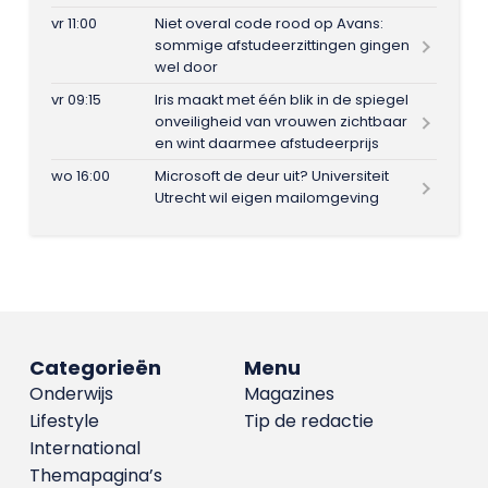
vr 11:00
Niet overal code rood op Avans:
sommige afstudeerzittingen gingen
wel door
vr 09:15
Iris maakt met één blik in de spiegel
onveiligheid van vrouwen zichtbaar
en wint daarmee afstudeerprijs
wo 16:00
Microsoft de deur uit? Universiteit
Utrecht wil eigen mailomgeving
Categorieën
Menu
Onderwijs
Magazines
Lifestyle
Tip de redactie
International
Themapagina’s