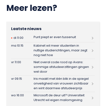
Meer lezen?
Laatste nieuws
Punt piept er even tussenuit
di 11:00
ma 10:15
Kabinet wil meer studenten in
nuttige studierichtingen, maar zegt
nog niet hoe
vr 11:00
Niet overal code rood op Avans:
sommige afstudeerzittingen gingen
wel door
vr 09:15
Iris maakt met één blik in de spiegel
onveiligheid van vrouwen zichtbaar
en wint daarmee afstudeerprijs
wo 16:00
Microsoft de deur uit? Universiteit
Utrecht wil eigen mailomgeving