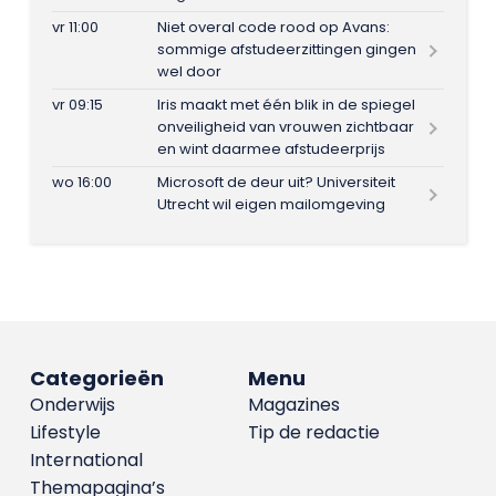
vr 11:00
Niet overal code rood op Avans:
sommige afstudeerzittingen gingen
wel door
vr 09:15
Iris maakt met één blik in de spiegel
onveiligheid van vrouwen zichtbaar
en wint daarmee afstudeerprijs
wo 16:00
Microsoft de deur uit? Universiteit
Utrecht wil eigen mailomgeving
Categorieën
Menu
Onderwijs
Magazines
Lifestyle
Tip de redactie
International
Themapagina’s