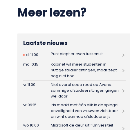
Meer lezen?
Laatste nieuws
Punt piept er even tussenuit
di 11:00
ma 10:15
Kabinet wil meer studenten in
nuttige studierichtingen, maar zegt
nog niet hoe
vr 11:00
Niet overal code rood op Avans:
sommige afstudeerzittingen gingen
wel door
vr 09:15
Iris maakt met één blik in de spiegel
onveiligheid van vrouwen zichtbaar
en wint daarmee afstudeerprijs
wo 16:00
Microsoft de deur uit? Universiteit