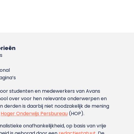
rieën
s
ional
gina’s
g voor studenten en medewerkers van Avans
ool over voor hen relevante onderwerpen en
derden is daarbij niet noodzakelijk de mening
t
Hoger Onderwijs Persbureau
(HOP).
nalistieke onafhankelijkheid, op basis van vrije
heid is geborgd door een
redactiestatuut
. De