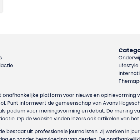
Catego
s
Onderwij
dactie
Lifestyle
Internat
Themapa
et onafhankelijke platform voor nieuws en opinievormin
ool. Punt informeert de gemeenschap van Avans Hogesch
als podium voor meningsvorming en debat. De mening van 
dactie. Op de website vinden lezers ook artikelen van he
e bestaat uit professionele journalisten. Zij werken in jour
ing en zonder beïnvloeding van derden. De onafhankelijk