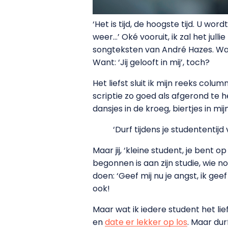
‘Het is tijd, de hoogste tijd. U wo
weer…’ Oké vooruit, ik zal het jul
songteksten van André Hazes. Want 
Want: ‘Jij gelooft in mij’, toch?
Het liefst sluit ik mijn reeks colu
scriptie zo goed als afgerond te 
dansjes in de kroeg, biertjes in mi
‘Durf tijdens je studententij
Maar jij, ‘kleine student, je bent 
begonnen is aan zijn studie, wie n
doen: ‘Geef mij nu je angst, ik gee
ook!
Maar wat ik iedere student het lie
en
date er lekker op los
. Maar dur