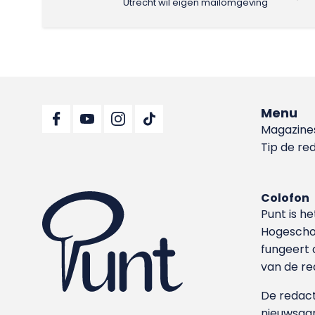
Utrecht wil eigen mailomgeving
Menu
Magazine
Tip de re
Colofon
Punt is h
Hoge­sch
fungeert 
van de re
De redacti
nieuwsgar