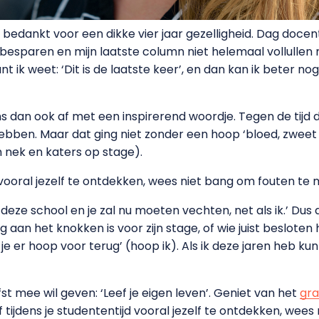
rdt bedankt voor een dikke vier jaar gezelligheid. Dag doce
lie besparen en mijn laatste column niet helemaal vollull
ik weet: ‘Dit is de laatste keer’, en dan kan ik beter nog
mns dan ook af met een inspirerend woordje. Tegen de tijd dat
hebben. Maar dat ging niet zonder een hoop ‘bloed, zweet 
jn nek en katers op stage).
d vooral jezelf te ontdekken, wees niet bang om fouten te
op deze school en je zal nu moeten vechten, net als ik.’ Dus 
og aan het knokken is voor zijn stage, of wie juist beslote
f je er hoop voor terug’ (hoop ik). Als ik deze jaren heb ku
fst mee wil geven: ‘Leef je eigen leven’. Geniet van het
gra
f tijdens je studententijd vooral jezelf te ontdekken, we