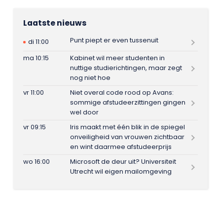
Laatste nieuws
Punt piept er even tussenuit
di 11:00
ma 10:15
Kabinet wil meer studenten in
nuttige studierichtingen, maar zegt
nog niet hoe
vr 11:00
Niet overal code rood op Avans:
sommige afstudeerzittingen gingen
wel door
vr 09:15
Iris maakt met één blik in de spiegel
onveiligheid van vrouwen zichtbaar
en wint daarmee afstudeerprijs
wo 16:00
Microsoft de deur uit? Universiteit
Utrecht wil eigen mailomgeving