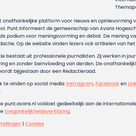
Themapa
et onafhankelijke platform voor nieuws en opinievormin
ool. Punt informeert de gemeenschap van Avans Hogesch
als podium voor meningsvorming en debat. De mening van 
dactie. Op de website vinden lezers ook artikelen van he
e bestaat uit professionele journalisten. Zij werken in jour
ing en zonder beïnvloeding van derden. De onafhankelijk
wordt bijgestaan door een Redactieraad.
ok te vinden op social media:
Instragram
,
Facebook
en
Lin
.
e punt.avans.nl voldoet gedeeltelijk aan de internationale
de
toegankelijkheidsverklaring
.
stellingen
|
Cookies