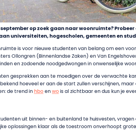
n september op zoek gaan naar woonruimte? Probeer
ief aan universiteiten, hogescholen, gemeenten en stu
ruimte is voor nieuwe studenten van belang om een voor
ters Ollongren (Binnenlandse Zaken) en Van Engelshoven
vinden en zodoende noodgedwongen in onwenselijke woon
nten gesprekken aan te moedigen over de verwachte kam
es bekend hoeveel er aan de start zullen verschijnen, m
n: de trend in
hbo
en
wo
is al zichtbaar en dus kun je e
udenten uit binnen- en buitenland te huisvesten, vragen
delijke oplossingen klaar als de toestroom onverhoopt grot