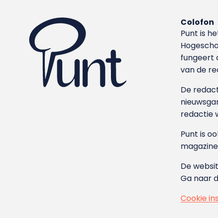
Colofon
Punt is h
Hoge­sch
fungeert 
van de re
De redacti
nieuwsgar
redactie 
Punt is o
magazine
De websit
Ga naar 
Cookie in