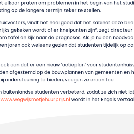
et elkaar praten om problemen in het begin van het stud
ting op de langere termijn zeker te stellen.
svesters, vindt het heel goed dat het kabinet deze brief st
lijks gekeken wordt of er knelpunten zijn”, zegt directeur 
om tafel en kijk naar de prognoses. Als je nu een noodvoo
pen jaren ook weleens gezien dat studenten tijdelijk op
s ook aan dat er een nieuw ‘actieplan’ voor studentenhui
rden afgestemd op de bouwplannen van gemeenten en huis
bij ondersteuning te bieden, voegen ze eraan toe.
n buitenlandse studenten verbeterd, zodat ze zich niet la
e
www.wegwijsmetjehuurprijs.nl
wordt in het Engels vertaal