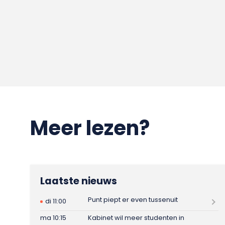
Meer lezen?
Laatste nieuws
Punt piept er even tussenuit
di 11:00
ma 10:15
Kabinet wil meer studenten in