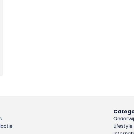
Catego
s
Onderwij
dactie
Lifestyle
Internat