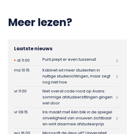
Meer lezen?
Laatste nieuws
Punt piept er even tussenuit
di 11:00
ma 10:15
Kabinet wil meer studenten in
nuttige studierichtingen, maar zegt
nog niet hoe
vr 11:00
Niet overal code rood op Avans:
sommige afstudeerzittingen gingen
wel door
vr 09:15
Iris maakt met één blik in de spiegel
onveiligheid van vrouwen zichtbaar
en wint daarmee afstudeerprijs
wo 16:00
Microsoft de deur uit? Universiteit