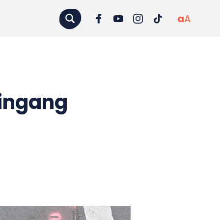
a
A
 ingang