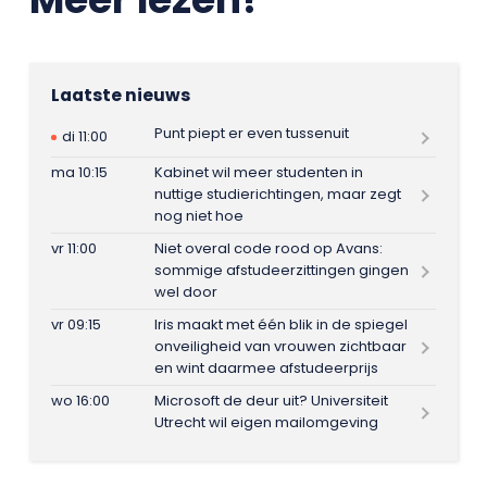
Laatste nieuws
Punt piept er even tussenuit
di 11:00
ma 10:15
Kabinet wil meer studenten in
nuttige studierichtingen, maar zegt
nog niet hoe
vr 11:00
Niet overal code rood op Avans:
sommige afstudeerzittingen gingen
wel door
vr 09:15
Iris maakt met één blik in de spiegel
onveiligheid van vrouwen zichtbaar
en wint daarmee afstudeerprijs
wo 16:00
Microsoft de deur uit? Universiteit
Utrecht wil eigen mailomgeving