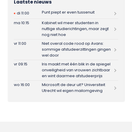
Laatste nieuws
Punt piept er even tussenuit
di 11:00
ma 10:15
Kabinet wil meer studenten in
nuttige studierichtingen, maar zegt
nog niet hoe
vr 11:00
Niet overal code rood op Avans:
sommige afstudeerzittingen gingen
wel door
vr 09:15
Iris maakt met één blik in de spiegel
onveiligheid van vrouwen zichtbaar
en wint daarmee afstudeerprijs
wo 16:00
Microsoft de deur uit? Universiteit
Utrecht wil eigen mailomgeving