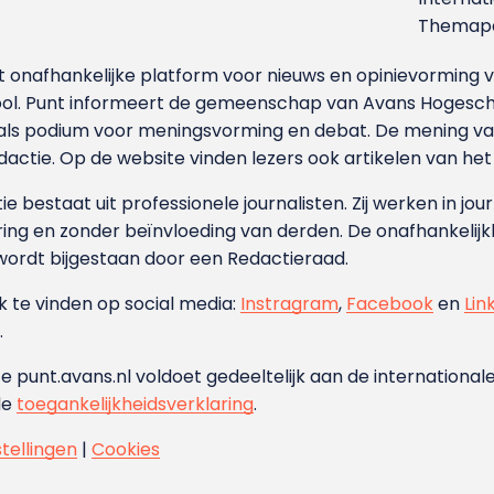
Themapa
et onafhankelijke platform voor nieuws en opinievormin
ool. Punt informeert de gemeenschap van Avans Hogesch
als podium voor meningsvorming en debat. De mening van 
dactie. Op de website vinden lezers ook artikelen van he
e bestaat uit professionele journalisten. Zij werken in jour
ing en zonder beïnvloeding van derden. De onafhankelijk
wordt bijgestaan door een Redactieraad.
ok te vinden op social media:
Instragram
,
Facebook
en
Lin
.
e punt.avans.nl voldoet gedeeltelijk aan de internationale
de
toegankelijkheidsverklaring
.
stellingen
|
Cookies