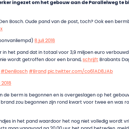
rker ingezet om het gebouw aan de Parallelweg te b
 Den Bosch. Oude pand van de post, toch? Ook een bermbr
x
oonvanliempd)
8 juli 2018
r in het pand dat in totaal voor 3,9 miljoen euro verbouwd 
ie wordt getroffen door een brand,
schrijft
Brabants Dag
?
#DenBosch
#Brand
pic.twitter.com/co61AD8JAb
li 2018
d in de berm is begonnen en is overgeslagen op het gebo
. De brand zou begonnen zijn rond kwart voor twee en was r
andjes in het pand waardoor het nog niet volledig wordt v
rts mag vanavond na 20.00 uur het pand betreden, meldt