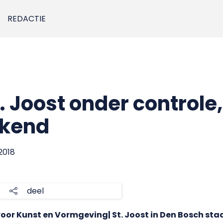
REDACTIE
. Joost onder control
ekend
 2018
deel
or Kunst en Vormgeving| St. Joost in Den Bosch staa