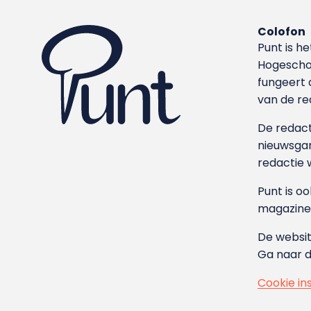
Colofon
Punt is h
Hoge­sch
fungeert 
van de re
De redacti
nieuwsgar
redactie 
Punt is o
magazine
De websit
Ga naar 
Cookie in