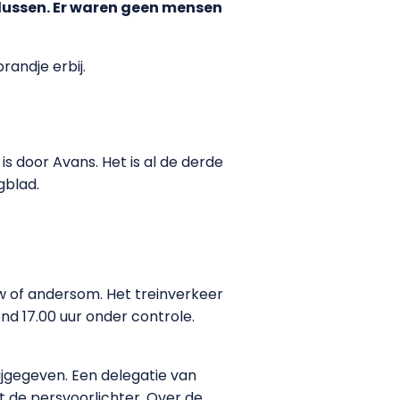
lussen. Er waren geen mensen
andje erbij.
is door Avans. Het is al de derde
blad.
uw of andersom. Het treinverkeer
ond 17.00 uur onder controle.
rijgegeven. Een delegatie van
 de persvoorlichter. Over de