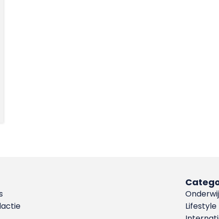
Catego
s
Onderwij
dactie
Lifestyle
Internat