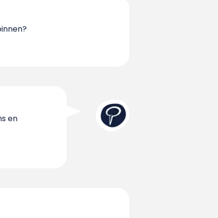
binnen?
ns en