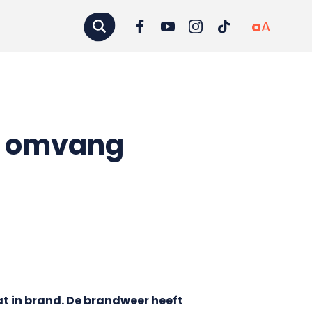
a
A
e, omvang
t in brand. De brandweer heeft