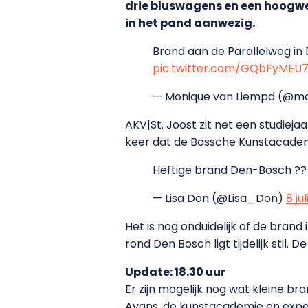
drie bluswagens en een hoogwe
in het pand aanwezig.
Brand aan de Parallelweg in
pic.twitter.com/GQbFyMEU7
— Monique van Liempd (@m
AKV|St. Joost zit net een studiejaa
keer dat de Bossche Kunstacadem
Heftige brand Den-Bosch ?
— Lisa Don (@Lisa_Don)
8 ju
Het is nog onduidelijk of de bran
rond Den Bosch ligt tijdelijk stil
Update: 18.30 uur
Er zijn mogelijk nog wat kleine br
Avans, de kunstacademie en expe