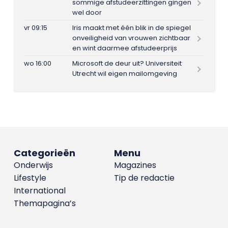
sommige afstudeerzittingen gingen
wel door
vr 09:15
Iris maakt met één blik in de spiegel
onveiligheid van vrouwen zichtbaar
en wint daarmee afstudeerprijs
wo 16:00
Microsoft de deur uit? Universiteit
Utrecht wil eigen mailomgeving
Categorieën
Menu
Onderwijs
Magazines
Lifestyle
Tip de redactie
International
Themapagina’s