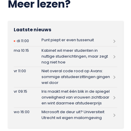
Meer lezen?
Laatste nieuws
Punt piept er even tussenuit
di 11:00
ma 10:15
Kabinet wil meer studenten in
nuttige studierichtingen, maar zegt
nog niet hoe
vr 11:00
Niet overal code rood op Avans:
sommige afstudeerzittingen gingen
wel door
vr 09:15
Iris maakt met één blik in de spiegel
onveiligheid van vrouwen zichtbaar
en wint daarmee afstudeerprijs
wo 16:00
Microsoft de deur uit? Universiteit
Utrecht wil eigen mailomgeving