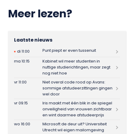
Meer lezen?
Laatste nieuws
Punt piept er even tussenuit
di 11:00
ma 10:15
Kabinet wil meer studenten in
nuttige studierichtingen, maar zegt
nog niet hoe
vr 11:00
Niet overal code rood op Avans:
sommige afstudeerzittingen gingen
wel door
vr 09:15
Iris maakt met één blik in de spiegel
onveiligheid van vrouwen zichtbaar
en wint daarmee afstudeerprijs
wo 16:00
Microsoft de deur uit? Universiteit
Utrecht wil eigen mailomgeving