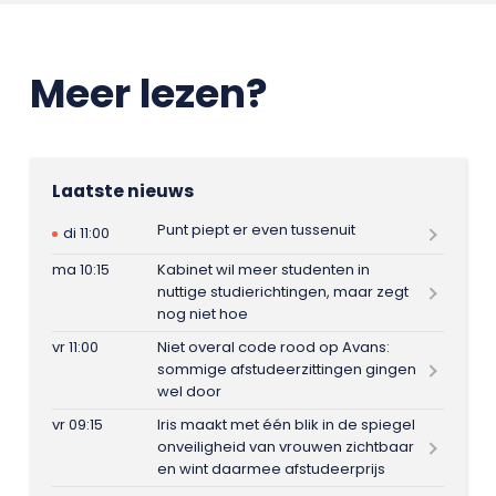
Meer lezen?
Laatste nieuws
Punt piept er even tussenuit
di 11:00
ma 10:15
Kabinet wil meer studenten in
nuttige studierichtingen, maar zegt
nog niet hoe
vr 11:00
Niet overal code rood op Avans:
sommige afstudeerzittingen gingen
wel door
vr 09:15
Iris maakt met één blik in de spiegel
onveiligheid van vrouwen zichtbaar
en wint daarmee afstudeerprijs