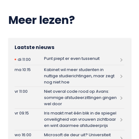
Meer lezen?
Laatste nieuws
Punt piept er even tussenuit
di 11:00
ma 10:15
Kabinet wil meer studenten in
nuttige studierichtingen, maar zegt
nog niet hoe
vr 11:00
Niet overal code rood op Avans:
sommige afstudeerzittingen gingen
wel door
vr 09:15
Iris maakt met één blik in de spiegel
onveiligheid van vrouwen zichtbaar
en wint daarmee afstudeerprijs
wo 16:00
Microsoft de deur uit? Universiteit