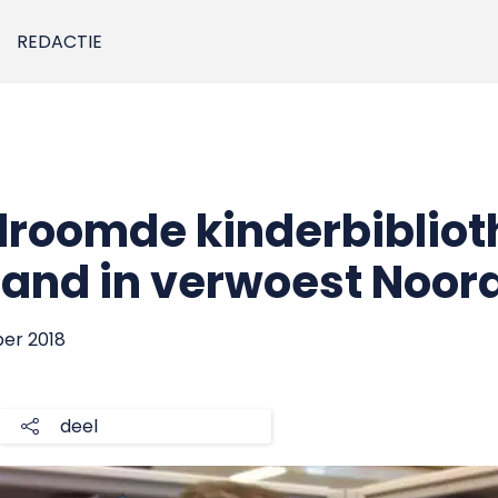
REDACTIE
edroomde kinderbiblio
and in verwoest Noor
ber 2018
deel