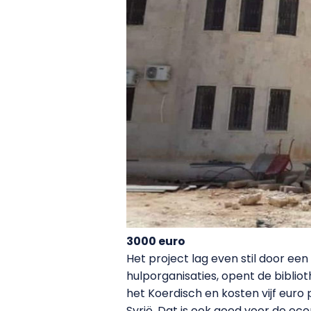
3000 euro
Het project lag even stil door ee
hulporganisaties, opent de bibliot
het Koerdisch en kosten vijf euro
Syrië. Dat is ook goed voor de ec