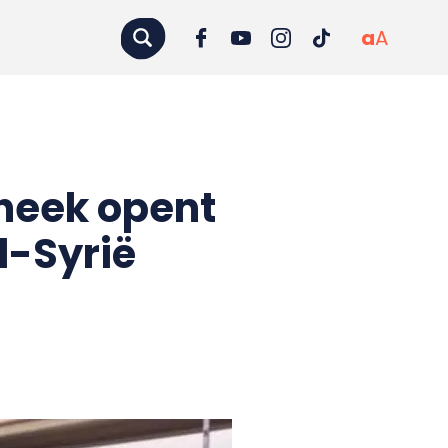
a
A
theek opent
d-Syrië