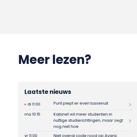
Meer lezen?
Laatste nieuws
Punt piept er even tussenuit
di 11:00
ma 10:15
Kabinet wil meer studenten in
nuttige studierichtingen, maar zegt
nog niet hoe
vr 11:00
Niet overal code rood op Avans: