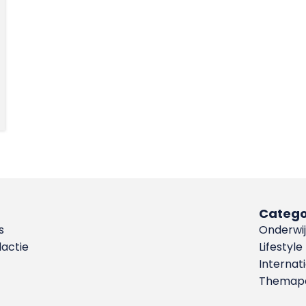
Catego
s
Onderwij
dactie
Lifestyle
Internat
Themapa