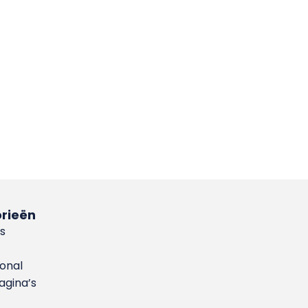
rieën
s
ional
gina’s