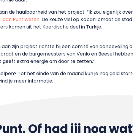
aan de haalbaarheid van het project. “Ik zou eigenlijk ove
 al aan Punt weten
. De keuze viel op Kobani omdat de stad
uders komen uit het Koerdische deel in Turkije.
an zijn project richtte hij een comité van aanbeveling
oraat en de burgemeesters van Venlo en Beesel hebben z
t geeft extra energie om door te zetten.”
ni helpen? Tot het einde van de maand kun je nog geld stor
ind je meer informatie.
Punt. Of had jij nog wat