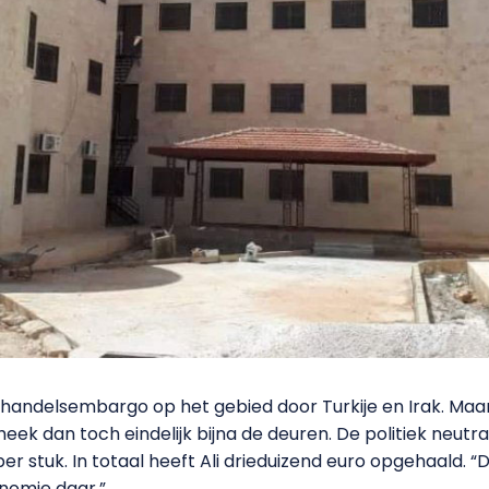
n handelsembargo op het gebied door Turkije en Irak. Ma
heek dan toch eindelijk bijna de deuren. De politiek neutra
 per stuk. In totaal heeft Ali drieduizend euro opgehaald.
onomie daar.”