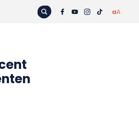
a
A
cent
enten