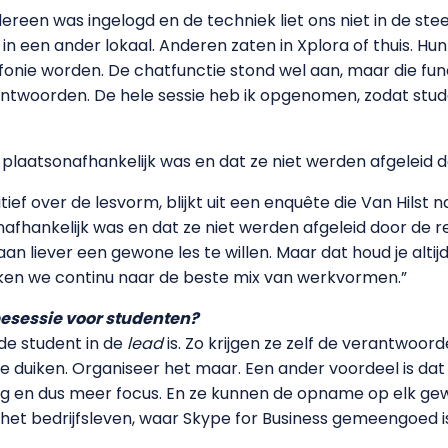
dereen was ingelogd en de techniek liet ons niet in de s
n een ander lokaal. Anderen zaten in Xplora of thuis. Hun
fonie worden. De chatfunctie stond wel aan, maar die func
ntwoorden. De hele sessie heb ik opgenomen, zodat st
s plaatsonafhankelijk was en dat ze niet werden afgeleid d
ief over de lesvorm, blijkt uit een enquête die Van Hilst 
onafhankelijk was en dat ze niet werden afgeleid door de 
 aan liever een gewone les te willen. Maar dat houd je alt
ken we continu naar de beste mix van werkvormen.”
pesessie voor studenten?
t de student in de
lead
is. Zo krijgen ze zelf de verantwoor
 duiken. Organiseer het maar. Een ander voordeel is dat 
iding en dus meer focus. En ze kunnen de opname op elk g
het bedrijfsleven, waar Skype for Business gemeengoed is