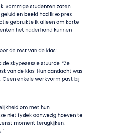
teek. Sommige studenten zaten
 geluid en beeld had ik expres
tie gebruikte ik alleen om korte
udenten het naderhand kunnen
oor de rest van de klas’
na de skypesessie stuurde. “Ze
rest van de klas. Hun aandacht was
ijd. Geen enkele werkvorm past bij
delijkheid om met hun
ze niet fysiek aanwezig hoeven te
ewenst moment terugkijken.
.”