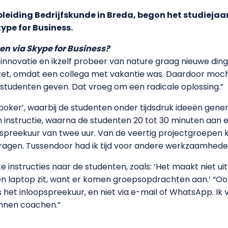
opleiding Bedrijfskunde in Breda, begon het studiejaa
kype for Business.
en via Skype for Business?
sinnovatie en ikzelf probeer van nature graag nieuwe dinge
et, omdat een collega met vakantie was. Daardoor mocht 
tudenten geven. Dat vroeg om een radicale oplossing.”
cooker’, waarbij de studenten onder tijdsdruk ideeën gen
ten instructie, waarna de studenten 20 tot 30 minuten aa
oopspreekuur van twee uur. Van de veertig projectgroepen 
ragen. Tussendoor had ik tijd voor andere werkzaamhede
e instructies naar de studenten, zoals: ‘Het maakt niet uit
en laptop zit, want er komen groepsopdrachten aan.’ “O
het inloopspreekuur, en niet via e-mail of WhatsApp. Ik 
unnen coachen.”