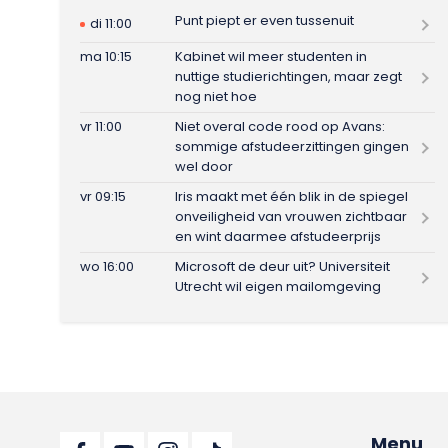
Punt piept er even tussenuit
di 11:00
ma 10:15
Kabinet wil meer studenten in
nuttige studierichtingen, maar zegt
nog niet hoe
vr 11:00
Niet overal code rood op Avans:
sommige afstudeerzittingen gingen
wel door
vr 09:15
Iris maakt met één blik in de spiegel
onveiligheid van vrouwen zichtbaar
en wint daarmee afstudeerprijs
wo 16:00
Microsoft de deur uit? Universiteit
Utrecht wil eigen mailomgeving
Menu