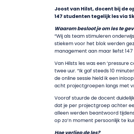
Joost van Hilst, docent bij de 
147 studenten tegelijk les via S
Waarom besloot je om les te gev
“Wij als team stimuleren onderwij
stiekem voor het blok werden gez
management aan maar liefst 147 s
Van Hilsts les was een ‘pressure 
twee uur. “Ik gaf steeds 10 minu
de online sessie hield ik een inl
acht projectgroepen langs met v
Vooraf stuurde de docent duidelijk
dat je per projectgroep achter e
alleen werden beantwoord tijdens 
op zo’n moment persoonlijk te k
Hoe verliep de les?