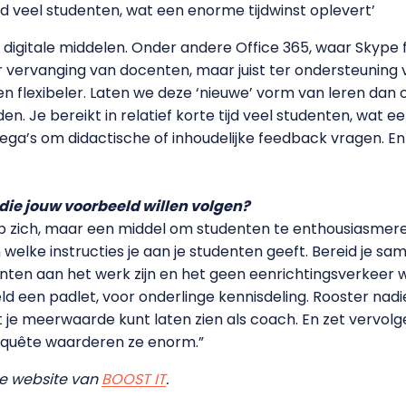
tijd veel studenten, wat een enorme tijdwinst oplevert’
 digitale middelen. Onder andere Office 365, waar Skype f
er vervanging van docenten, maar juist ter ondersteunin
en flexibeler. Laten we deze ‘nieuwe’ vorm van leren da
en. Je bereikt in relatief korte tijd veel studenten, wat 
ega’s om didactische of inhoudelijke feedback vragen. En
 die jouw voorbeeld willen volgen?
 op zich, maar een middel om studenten te enthousiasmere
welke instructies je aan je studenten geeft. Bereid je s
enten aan het werk zijn en het geen eenrichtingsverkeer wo
ld een padlet, voor onderlinge kennisdeling. Rooster nadie
je meerwaarde kunt laten zien als coach. En zet vervolg
enquête waarderen ze enorm.”
de website van
BOOST IT
.