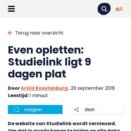
a
A
Terug naar overzicht
Even opletten:
Studielink ligt 9
dagen plat
Door
Arold Roestenburg
, 26 september 2018
Leestijd:
1 minuut
reageer
deel
De website van Studielink wordt vernieuwd.
Om dat in goede banen te leiden en alle data