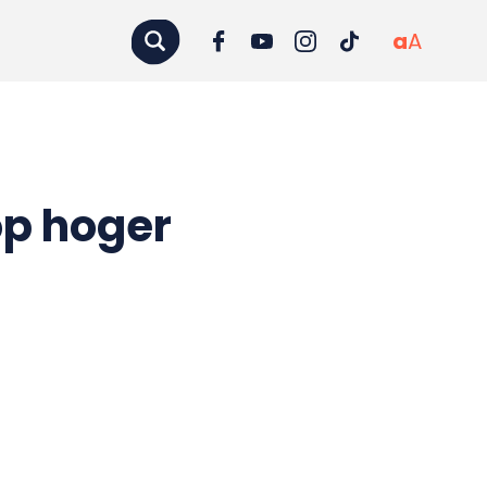
a
A
op hoger