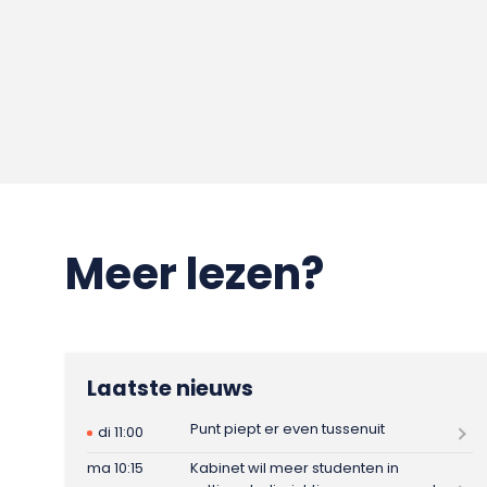
Meer lezen?
Laatste nieuws
Punt piept er even tussenuit
di 11:00
ma 10:15
Kabinet wil meer studenten in