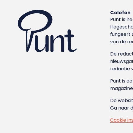
Colofon
Punt is h
Hoge­sch
fungeert 
van de re
De redacti
nieuwsgar
redactie 
Punt is o
magazine
De websit
Ga naar 
Cookie in