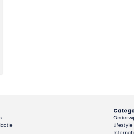
Catego
s
Onderwij
dactie
Lifestyle
Internat