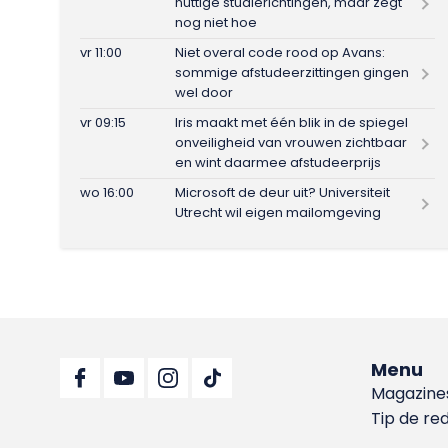
nuttige studierichtingen, maar zegt
nog niet hoe
vr 11:00
Niet overal code rood op Avans:
sommige afstudeerzittingen gingen
wel door
vr 09:15
Iris maakt met één blik in de spiegel
onveiligheid van vrouwen zichtbaar
en wint daarmee afstudeerprijs
wo 16:00
Microsoft de deur uit? Universiteit
Utrecht wil eigen mailomgeving
Menu
Magazine
Tip de re