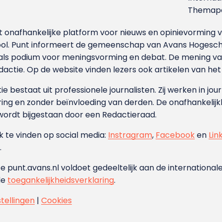
Themapa
et onafhankelijke platform voor nieuws en opinievormin
ool. Punt informeert de gemeenschap van Avans Hogesch
als podium voor meningsvorming en debat. De mening van 
dactie. Op de website vinden lezers ook artikelen van he
e bestaat uit professionele journalisten. Zij werken in jour
ing en zonder beïnvloeding van derden. De onafhankelijk
wordt bijgestaan door een Redactieraad.
ok te vinden op social media:
Instragram
,
Facebook
en
Lin
.
e punt.avans.nl voldoet gedeeltelijk aan de internationale
de
toegankelijkheidsverklaring
.
stellingen
|
Cookies