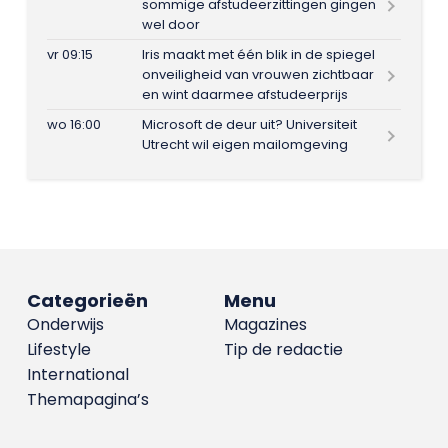
sommige afstudeerzittingen gingen
wel door
vr 09:15
Iris maakt met één blik in de spiegel
onveiligheid van vrouwen zichtbaar
en wint daarmee afstudeerprijs
wo 16:00
Microsoft de deur uit? Universiteit
Utrecht wil eigen mailomgeving
Categorieën
Menu
Onderwijs
Magazines
Lifestyle
Tip de redactie
International
Themapagina’s