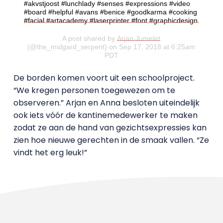
#akvstjoost #lunchlady #senses #expressions #video
#board #helpful #avans #benice #goodkarma #cooking
#facial #artacademy #laserprinter #font #graphicdesign
A post shared by
Arjan Jumelet
(@the_midgard_serpent) on Sep 17, 2018 at 6:25am
PDT
De borden komen voort uit een schoolproject.
“We kregen personen toegewezen om te
observeren.” Arjan en Anna besloten uiteindelijk
ook iets vóór de kantinemedewerker te maken
zodat ze aan de hand van gezichtsexpressies kan
zien hoe nieuwe gerechten in de smaak vallen. “Ze
vindt het erg leuk!”