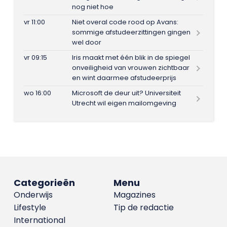
nog niet hoe
vr 11:00
Niet overal code rood op Avans:
sommige afstudeerzittingen gingen
wel door
vr 09:15
Iris maakt met één blik in de spiegel
onveiligheid van vrouwen zichtbaar
en wint daarmee afstudeerprijs
wo 16:00
Microsoft de deur uit? Universiteit
Utrecht wil eigen mailomgeving
Categorieën
Menu
Onderwijs
Magazines
Lifestyle
Tip de redactie
International