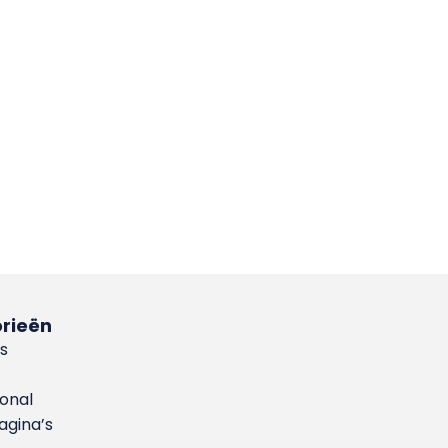
rieën
s
ional
gina’s