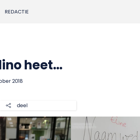
REDACTIE
dino heet…
tober 2018
deel