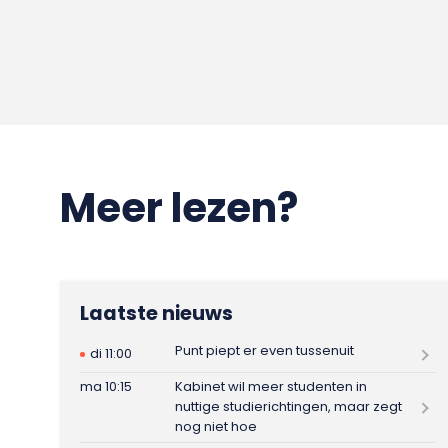
Meer lezen?
Laatste nieuws
Punt piept er even tussenuit
di 11:00
ma 10:15
Kabinet wil meer studenten in
nuttige studierichtingen, maar zegt
nog niet hoe