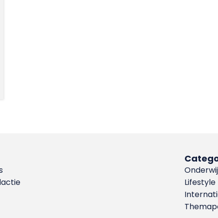
Catego
s
Onderwij
dactie
Lifestyle
Internat
Themapa