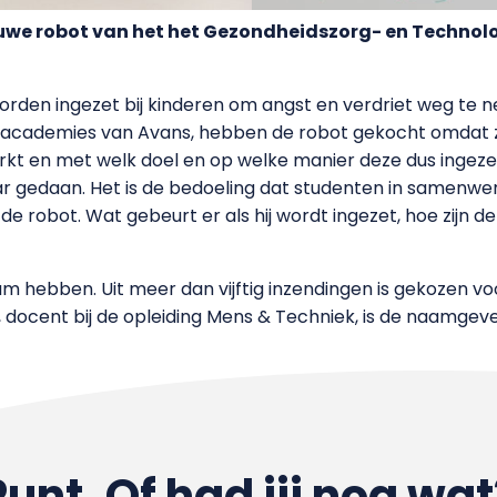
euwe robot van het het Gezondheidszorg- en Technol
rden ingezet bij kinderen om angst en verdriet weg te ne
e academies van Avans, hebben de robot gekocht omdat ze 
kt en met welk doel en op welke manier deze dus ingezet 
ar gedaan. Het is de bedoeling dat studenten in samenw
robot. Wat gebeurt er als hij wordt ingezet, hoe zijn de 
 hebben. Uit meer dan vijftig inzendingen is gekozen voo
, docent bij de opleiding Mens & Techniek, is de naamgeve
Punt. Of had jij nog wat