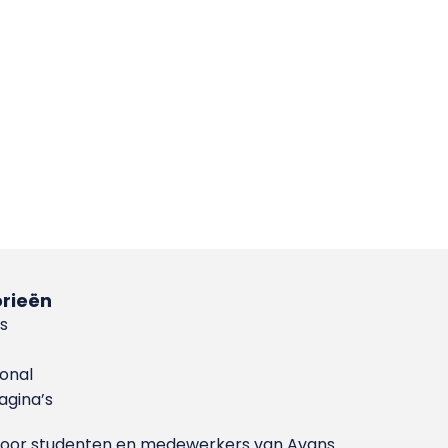
rieën
s
ional
gina’s
g voor studenten en medewerkers van Avans