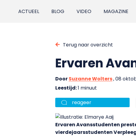
ACTUEEL
BLOG
VIDEO
MAGAZINE
Terug naar overzicht
Ervaren Avan
Door
Suzanne Wolters
, 08 okto
Leestijd:
1 minuut
reageer
Ervaren Avansstudenten presta
vierdejaarsstudenten Verpleegk