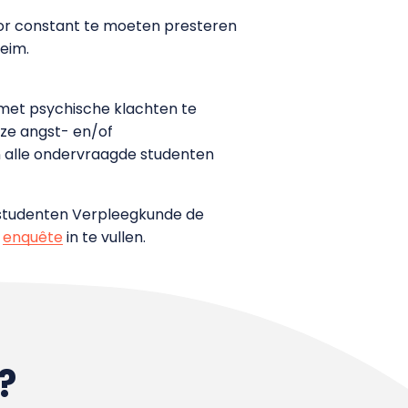
door constant te moeten presteren
eim.
 met psychische klachten te
uze angst- en/of
 alle ondervraagde studenten
 studenten Verpleegkunde de
e
enquête
in te vullen.
?