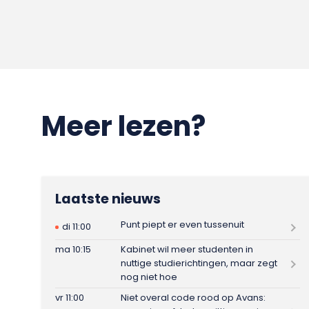
Meer lezen?
Laatste nieuws
Punt piept er even tussenuit
di 11:00
ma 10:15
Kabinet wil meer studenten in
nuttige studierichtingen, maar zegt
nog niet hoe
vr 11:00
Niet overal code rood op Avans: