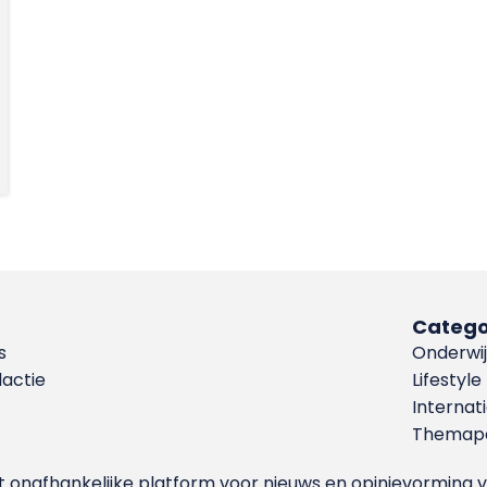
Catego
s
Onderwij
dactie
Lifestyle
Internat
Themapa
et onafhankelijke platform voor nieuws en opinievormin