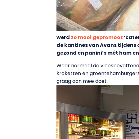
werd
zo mooi gepromoot
‘cater
de kantines van Avans tijdens 
gezond en panini’s mét ham en
Waar normaal de vleesbevattende g
kroketten en groentehamburgers t
graag aan mee doet.