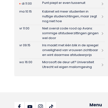
Punt piept er even tussenuit
di 11:00
ma 10:15
Kabinet wil meer studenten in
nuttige studierichtingen, maar zegt
nog niet hoe
vr 11:00
Niet overal code rood op Avans:
sommige afstudeerzittingen gingen
wel door
vr 09:15
Iris maakt met één blik in de spiegel
onveiligheid van vrouwen zichtbaar
en wint daarmee afstudeerprijs
wo 16:00
Microsoft de deur uit? Universiteit
Utrecht wil eigen mailomgeving
Menu