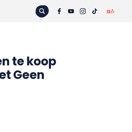
a
A
en te koop
Eet Geen