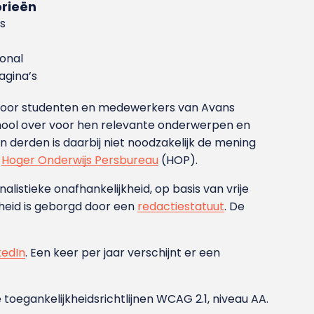
rieën
s
ional
gina’s
g voor studenten en medewerkers van Avans
ool over voor hen relevante onderwerpen en
derden is daarbij niet noodzakelijk de mening
t
Hoger Onderwijs Persbureau
(HOP).
nalistieke onafhankelijkheid, op basis van vrije
heid is geborgd door een
redactiestatuut
. De
kedIn
. Een keer per jaar verschijnt er een
 toegankelijkheidsrichtlijnen WCAG 2.1, niveau AA.