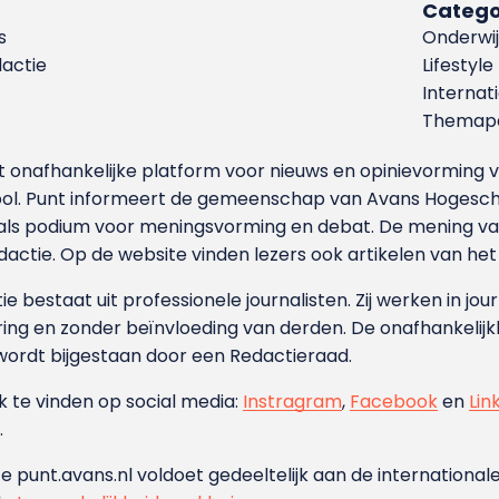
Catego
s
Onderwij
dactie
Lifestyle
Internat
Themapa
et onafhankelijke platform voor nieuws en opinievormin
ool. Punt informeert de gemeenschap van Avans Hogesch
als podium voor meningsvorming en debat. De mening van 
dactie. Op de website vinden lezers ook artikelen van he
e bestaat uit professionele journalisten. Zij werken in jour
ing en zonder beïnvloeding van derden. De onafhankelijk
wordt bijgestaan door een Redactieraad.
ok te vinden op social media:
Instragram
,
Facebook
en
Lin
.
e punt.avans.nl voldoet gedeeltelijk aan de internationale