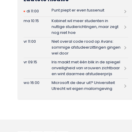
Punt piept er even tussenuit
di 11:00
ma 10:15
Kabinet wil meer studenten in
nuttige studierichtingen, maar zegt
nog niet hoe
vr 11:00
Niet overal code rood op Avans:
sommige afstudeerzittingen gingen
wel door
vr 09:15
Iris maakt met één blik in de spiegel
onveiligheid van vrouwen zichtbaar
en wint daarmee afstudeerprijs
wo 16:00
Microsoft de deur uit? Universiteit
Utrecht wil eigen mailomgeving