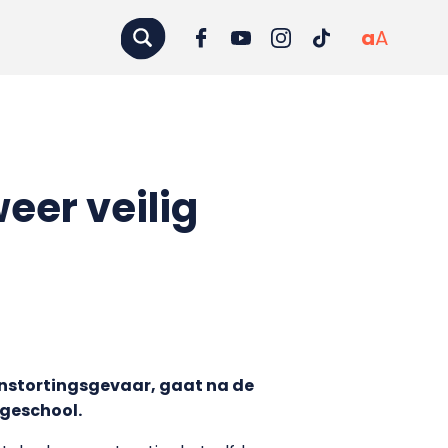
a
A
er veilig
instortingsgevaar, gaat na de
ogeschool.