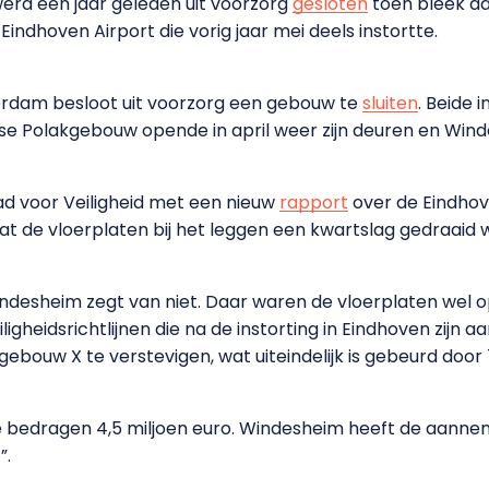
rd een jaar geleden uit voorzorg
gesloten
toen bleek da
Eindhoven Airport die vorig jaar mei deels instortte.
erdam besloot uit voorzorg een gebouw te
sluiten
. Beide 
se Polakgebouw opende in april weer zijn deuren en Wind
 voor Veiligheid met een nieuw
rapport
over de Eindhov
at de vloerplaten bij het leggen een kwartslag gedraaid 
indesheim zegt van niet. Daar waren de vloerplaten wel o
ligheidsrichtlijnen die na de instorting in Eindhoven zijn
ebouw X te verstevigen, wat uiteindelijk is gebeurd door 
e bedragen 4,5 miljoen euro. Windesheim heeft de aannem
”.