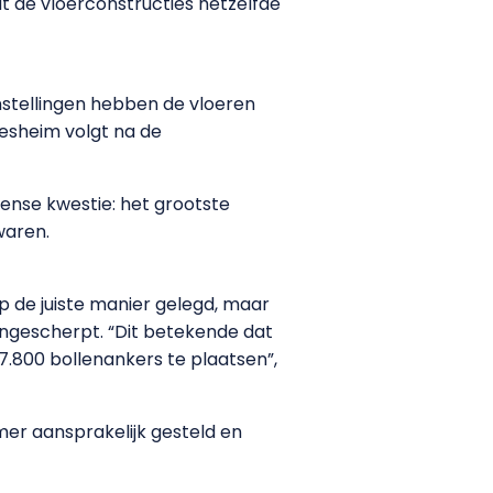
t de vloerconstructies hetzelfde
instellingen hebben de vloeren
esheim volgt na de
ense kwestie: het grootste
waren.
p de juiste manier gelegd, maar
 aangescherpt. “Dit betekende dat
7.800 bollenankers te plaatsen”,
er aansprakelijk gesteld en