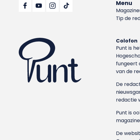
Menu
Magazine
Tip de re
Colofon
Punt is h
Hoge­sch
fungeert 
van de re
De redacti
nieuwsgar
redactie 
Punt is o
magazine
De websit