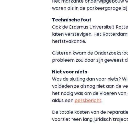
Het markante onderwijsgebouw we
waren als in de parkeergarage bij 
Technische fout
Ook de Erasmus Universiteit Rott
laten verstevigen. Het Rotterdam
herfstvakantie.
Gisteren kwam de Onderzoeksraad
probleem zou daar zijn geweest d
Niet voor niets
Was de sluiting dan voor niets? W
voldeden ze alsnog niet aan de vei
het nodig was om de vloeren van g
aldus een
persbericht
.
De totale kosten van de reparati
voorziet “een lang juridisch traject