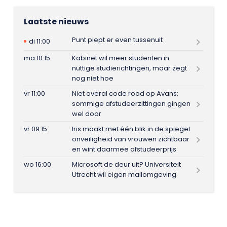
Laatste nieuws
Punt piept er even tussenuit
di 11:00
ma 10:15
Kabinet wil meer studenten in
nuttige studierichtingen, maar zegt
nog niet hoe
vr 11:00
Niet overal code rood op Avans:
sommige afstudeerzittingen gingen
wel door
vr 09:15
Iris maakt met één blik in de spiegel
onveiligheid van vrouwen zichtbaar
en wint daarmee afstudeerprijs
wo 16:00
Microsoft de deur uit? Universiteit
Utrecht wil eigen mailomgeving