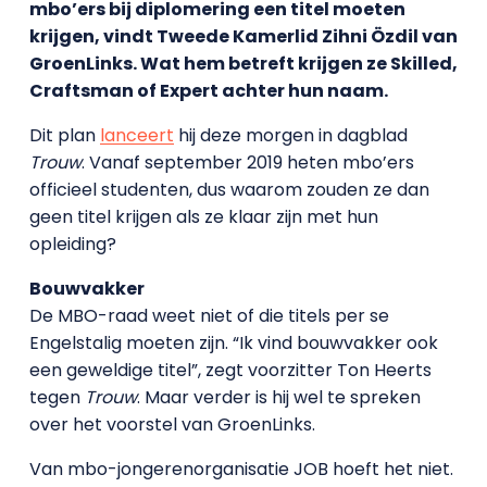
mbo’ers bij diplomering een titel moeten
krijgen, vindt Tweede Kamerlid Zihni Özdil van
GroenLinks. Wat hem betreft krijgen ze Skilled,
Craftsman of Expert achter hun naam.
Dit plan
lanceert
hij deze morgen in dagblad
Trouw
. Vanaf september 2019 heten mbo’ers
officieel studenten, dus waarom zouden ze dan
geen titel krijgen als ze klaar zijn met hun
opleiding?
Bouwvakker
De MBO-raad weet niet of die titels per se
Engelstalig moeten zijn. “Ik vind bouwvakker ook
een geweldige titel”, zegt voorzitter Ton Heerts
tegen
Trouw
. Maar verder is hij wel te spreken
over het voorstel van GroenLinks.
Van mbo-jongerenorganisatie JOB hoeft het niet.