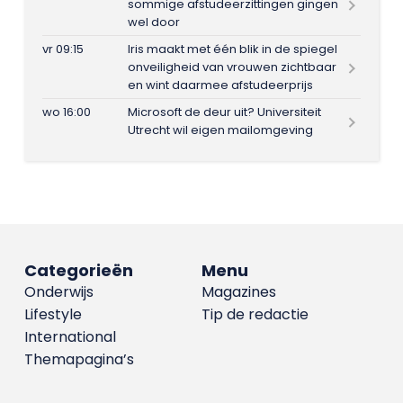
sommige afstudeerzittingen gingen
wel door
vr 09:15
Iris maakt met één blik in de spiegel
onveiligheid van vrouwen zichtbaar
en wint daarmee afstudeerprijs
wo 16:00
Microsoft de deur uit? Universiteit
Utrecht wil eigen mailomgeving
Categorieën
Menu
Onderwijs
Magazines
Lifestyle
Tip de redactie
International
Themapagina’s